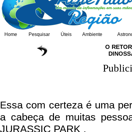
Home
Pesquisar
Úteis
Ambiente
Astron
O RETO
DINOS
Public
ssa com certeza é uma per
E
a cabeça de muitas pessoa
JURASSIC PARK .