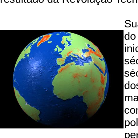
Su
do
in
sé
sé
do
ma
co
po
pe