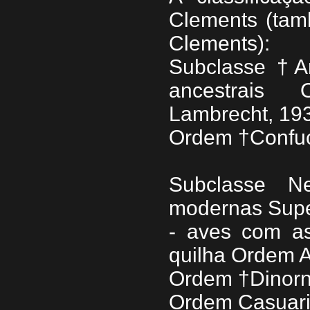
Clements (ta
Clements):
Subclasse †A
ancestrais 
Lambrecht, 193
Ordem †Confuci
Subclasse N
modernas Supe
- aves com as
quilha Ordem A
Ordem †Dinorn
Ordem Casuarii