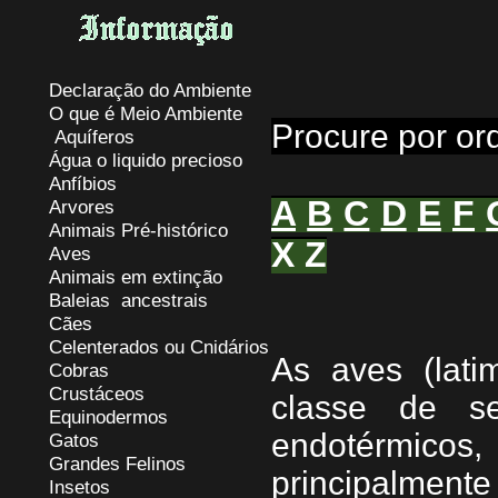
Declaração do Ambiente
O que é Meio Ambiente
Procure por or
Aquíferos
Água o liquido precioso
Anfíbios
A
B
C
D
E
F
Arvores
Animais Pré-histórico
X
Z
Aves
Animais em extinção
Baleias ancestrais
Cães
Celenterados ou Cnidários
As aves (lati
Cobras
Crustáceos
classe de se
Equinodermos
endotérmico
Gatos
Grandes Felinos
principalment
Insetos