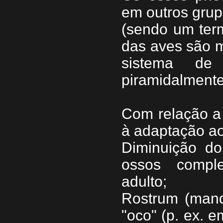
em outros grup
(sendo um ter
das aves são m
sistema de 
piramidalmente
Com relação a 
à adaptação ao
Diminuição do
ossos comple
adulto;
Rostrum (mand
"oco" (p. ex. 