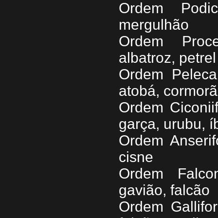
Ordem Podici
mergulhão
Ordem Procel
albatroz, petrel
Ordem Pelecan
atobá, cormorã
Ordem Ciconii
garça, urubu, í
Ordem Anserif
cisne
Ordem Falcon
gavião, falcão
Ordem Gallifo