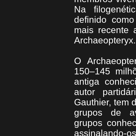
Na filogenét
definido com
mais recente 
Archaeopteryx.
O Archaeopter
150–145 milh
antiga conhec
autor partid
Gauthier, tem d
grupos de av
grupos conheci
assinalando-o