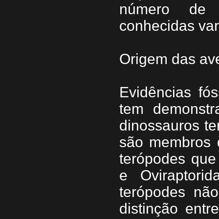
número de 
conhecidas var
Origem das av
Evidências fós
tem demonstr
dinossauros te
são membros d
terópodes que 
e Oviraptori
terópodes não
distinção entr