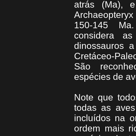
atrás (Ma), 
Archaeopteryx
150-145 Ma.
considera a
dinossauros a
Cretáceo-Pal
São reconhe
espécies de a
Note que tod
todas as aves
incluídos na o
ordem mais ri