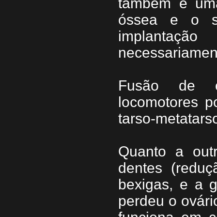
também é uma
óssea e o s
implantaç
necessariament
Fusão de o
locomotores po
tarso-metatars
Quanto a out
dentes (reduç
bexigas, e a 
perdeu o ovári