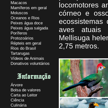
Macacos
locomotores an
Mamíferos em geral
córneo e oss
Moluscos
Oceanos e Rios
ecossistemas d
Peixes água doce
Peixes água salgada
aves atuais
Poríferos
Mellisuga hele
Protozoários
Répteis em geral
2,75 metros.
Rios do Brasil
Tartarugas
Vídeos de Animais
Donativos voluntários
Árvore
Bolsa de valores
Carta ao Leitor
Ciência
Culinária