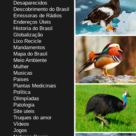
Desaparecidos
Descobrimento do Brasil
Emissoras de Rádios
Endereços
Ú
teis
Historia do Brasil
Globalização
Lixo Recicle
Mandamentos
Mapa do Brasil
Meio Ambiente
Mulher
Musicas
Paises
Plantas Medicinais
Política
Olimpíadas
Patologia
Site uteis
Truques do amor
Vídeos
Jogos