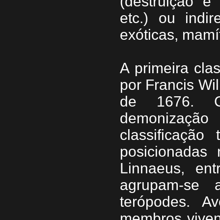
(destruição e
etc.) ou indir
exóticas, mamíf
A primeira cla
por Francis Wi
de 1676. C
demonizaçã
classificação
posicionadas
Linnaeus, ent
agrupam-se 
terópodes. A
membros vivent