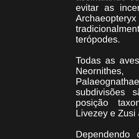
evitar as inc
Archaeopte
tradicionalm
terópodes.
Todas as ave
Neornithes
Palaeognath
subdivisões 
posição tax
Livezey e Zusi
Dependendo d