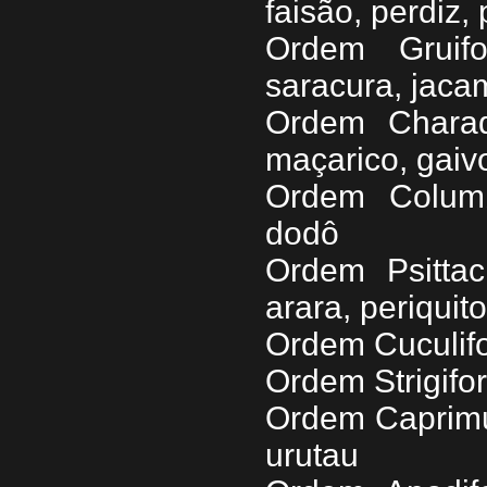
faisão, perdiz,
Ordem Gruif
saracura, jaca
Ordem Charadr
maçarico, gaiv
Ordem Columb
dodô
Ordem Psittac
arara, periquit
Ordem Cuculifo
Ordem Strigifo
Ordem Caprimu
urutau