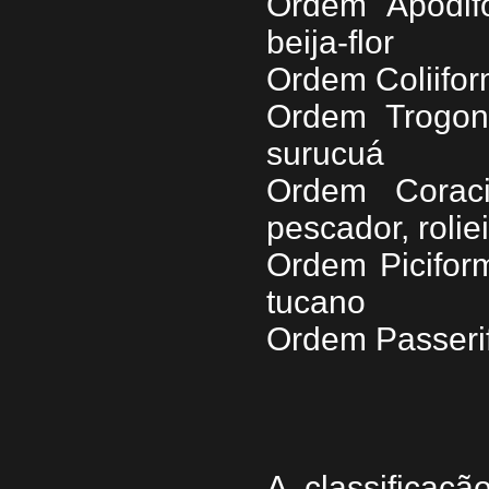
Ordem Apodif
beija-flor
Ordem Coliifor
Ordem Trogon
surucuá
Ordem Coraci
pescador, rolie
Ordem Picifor
tucano
Ordem Passeri
A classificaçã