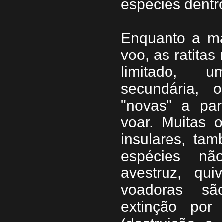
espécies dentr
Enquanto a ma
voo, as ratita
limitado, u
secundária, 
"novas" a par
voar. Muitas o
insulares, ta
espécies nã
avestruz, qu
voadoras sã
extinção por