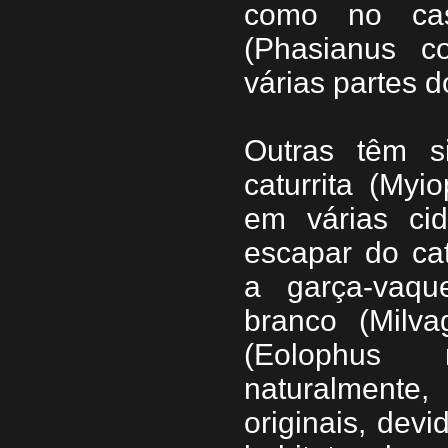
como no caso
(Phasianus co
várias partes
Outras têm s
caturrita (My
em várias ci
escapar do cat
a garça-vaque
branco (Milv
(Eolophus r
naturalmente,
originais, devi