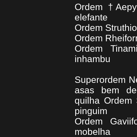
Ordem †Aepyo
elefante
Ordem Struthio
Ordem Rheifor
Ordem Tinami
inhambu
Superordem Ne
asas bem des
quilha Ordem 
pinguim
Ordem Gaviif
mobelha