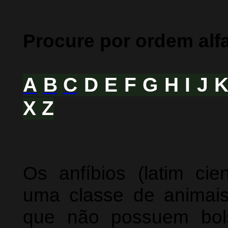
Procure por ordem alf
A
B
C
D E F G H I J 
X Z
Os anfíbios (latim cien
uma classe de animais 
que não possuem bol