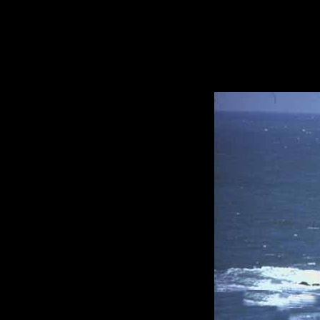
e as suas águas 
Chukchi, Sibéri
Beaufort.