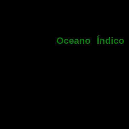
3.926m e uma 
corresponde à 20
29,4% da superfí
Oceano Índico
3.963 m e uma
corresponde à 14
20,6% da super
oceano o Mar Ve
Bengala e o Mar
000 km². A profu
Faz fronteira c
Bangladesh a nor