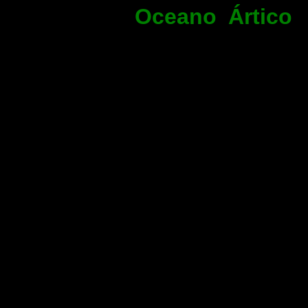
Oceano Ártico
A
quarto oceano, o
que o Pacífico
marinha da Terr
dos oceanos. Es
Ásia e a América
do seu centro. 
superfície duran
de 12 257 000 
passagem entre a
Pacífico através 
uma percentagem 