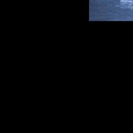
O mar não é tão
os sais minerai
desenvolve co
dependendo da qu
A maior parte da
vegetal. mAs e
longo do litora
Essa vegetaçã
fotossíntese, us