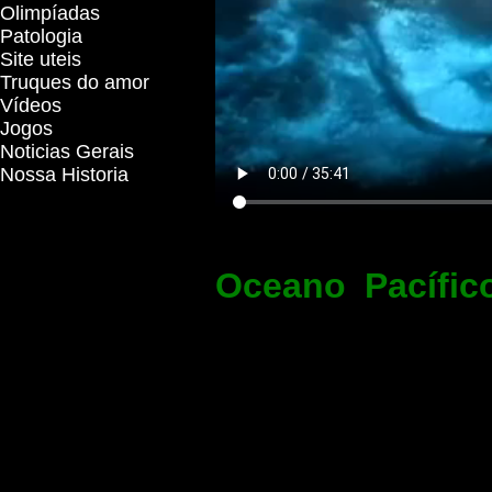
Olimpíadas
Patologia
Site uteis
Truques do amor
Vídeos
Jogos
Noticias Gerais
Nossa Historia
Oceano Pacífic
4.282 m e uma 
corresponde à 35
50% da superfí
português Fernã