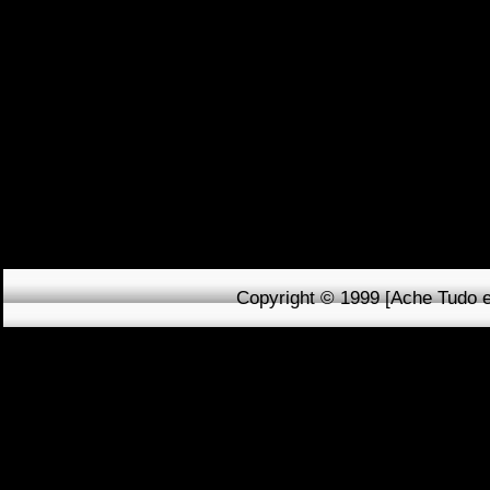
C
onheça
o A
che T
Brasileiros.
Cultive
de informações útei
g
ostamos de suas 
ajudam a melhorar a
Copyright © 1999 [Ache Tudo e