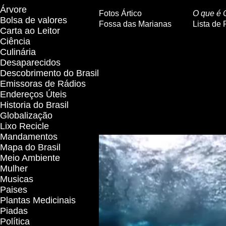
Árvore
Fotos Ártico
O que é 
Bolsa de valores
Fossa das Marianas
Lista de 
Carta ao Leitor
Ciência
Existem basi
Culinária
correspondem a 
Desaparecidos
Descobrimento do Brasil
do planeta, ocup
Emissoras de Rádios
Endereços
Ú
teis
possuindo uma p
Historia do Brasil
Globalização
Lixo Recicle
Mandamentos
Mapa do Brasil
Meio Ambiente
Mulher
Musicas
Paises
Plantas Medicinais
Piadas
Política