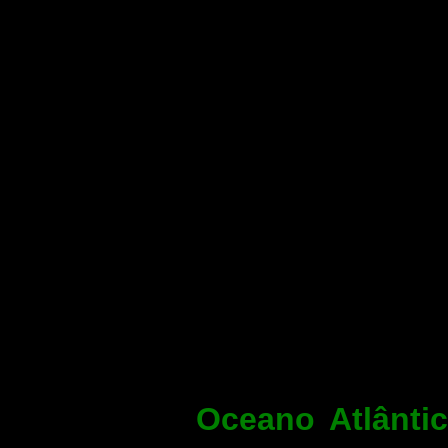
por uma superfíc
seja, maior que a
A norte-america
atravessar o Atl
primeira a voar 
desapareceu no
tentava ser tam
em redor da Ter
oceano do mundo
Oceano Atlânti