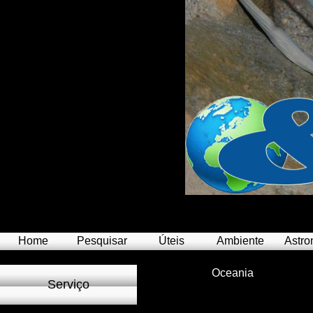
Home
Pesquisar
Úteis
Ambiente
Astro
Oceania
Serviço