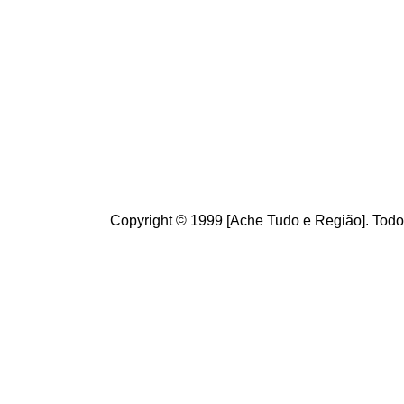
Conheça
o
A
c
Brasileiros.
diversidade d
Seja b
em vin
sugestões, e
ano.
Copyright © 1999 [Ache Tudo e Região]. Todos