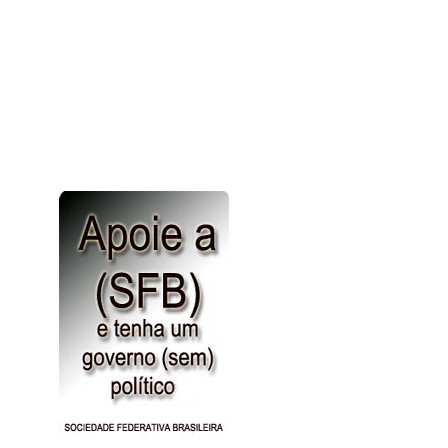
Olimpíadas
Arábia Saudita
Patologia
Site uteis
Argélia
Truques do amor
Vídeos
Jogos
Argentina
Noticias Gerais
Nossa Historia
Armênia
Austrália
Áustria
Azerbaijão
Bahamas