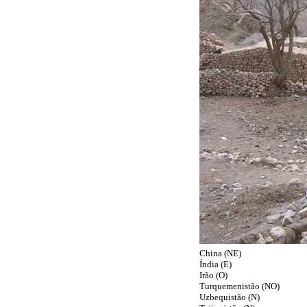
China (NE)
Índia (E)
Irão (O)
Turquemenistão (NO)
Uzbequistão (N)