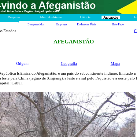
Pesquisar
Meio Ambiente
Ciência
Du
Desaparecidos
Emprego
Endereços Úteis
Bate Papo
os Estados
C
AFEGANISTÃO
Origem
Geografia
Mapa
República Islâmica do Afeganistão, é um país do subcontinente indiano, limitado a
 leste pela China (região de Xinjiang), a leste e a sul pelo Paquistão e a oeste pelo 
Capital: Cabul.