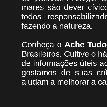
mares são dever cívic
todos responsabiliza
fazendo a natureza.
Conheça
o
A
che Tudo
Brasileiros. Cultive o h
de informações úteis
ao
g
ostamos de suas crí
ajudam a melhorar a ca