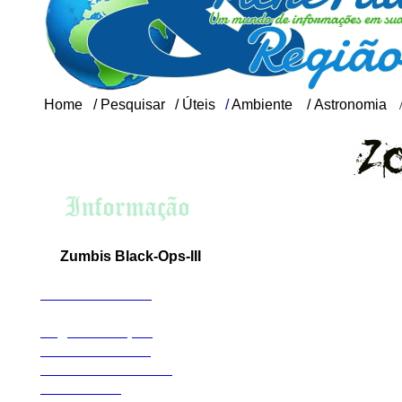
Home
/
Pesquisar
/
Úteis
/
Ambiente
/
Astronomia
Historia de Zombies reais
Zumbis Black-Ops-III
apas de Zumb
M
Shadows Of Evil
The Giant
Bugs dos mapas
TRAILER CO3 
Der Tisendrache
Zetsubou No Shima
PROSSEGUIR
Gorod Krovi