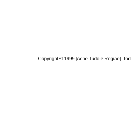
Brasileiros.
diversidade d
Seja b
em vin
sugestões, e
ano.
Copyright © 1999 [Ache Tudo e Região]. Todo