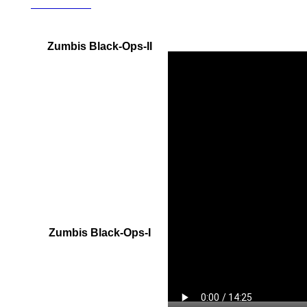
Revelations
Zumbis Black-Ops-II
Alcatraz
Tranzit
Cidade Green Run
Fazenda Green Run
Nuketown
Die Rise
Mob of the dead
Buried
Origins
Zumbis
Black-Ops-I
Ascension
Call Of The Dead
Dead Ops Arcade
Der Riese