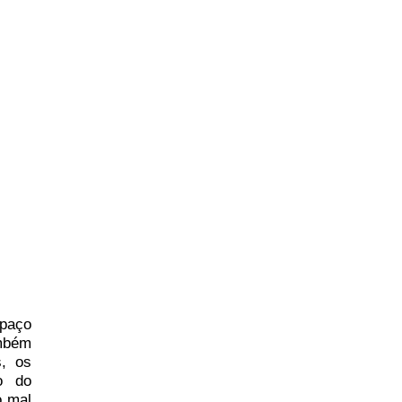
spaço
mbém
s, os
o do
o mal