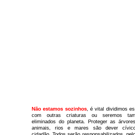
Não estamos sozinhos
, é vital dividimos e
com outras criaturas ou seremos ta
eliminados do planeta. Proteger as árvore
animais, rios e mares são dever cívic
cidadão. Todos serão responsabilizados, pel