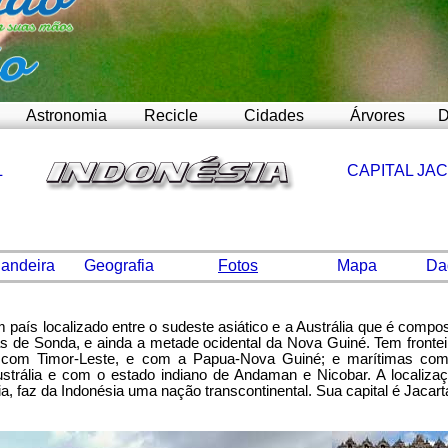
Astronomia
Recicle
Cidades
Árvores
D
L
CAPITAL JA
andeira
Geografia
Fotos
Mapa
Da
 país localizado entre o sudeste asiático e a Austrália que é compo
s de Sonda, e ainda a metade ocidental da Nova Guiné. Tem fronteir
com Timor-Leste, e com a Papua-Nova Guiné; e marítimas com a
ustrália e com o estado indiano de Andaman e Nicobar. A localizaç
a, faz da Indonésia uma nação transcontinental. Sua capital é Jacart