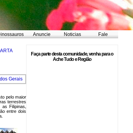
inossauros
Anuncie
Noticias
Fale
CARTA
Faça parte desta comunidade, venha para o
Ache Tudo e Região
dos Gerais
sto pelo maior
as terrestres
s Filipinas,
ão entre dois
a.