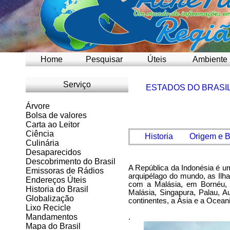
Home
Pesquisar
Úteis
Ambiente
Serviço
ESTADOS DO BRASI
Árvore
Bolsa de valores
Carta ao Leitor
Ciência
Historia
Origem e B
Culinária
Desaparecidos
Descobrimento do Brasil
A República da Indonésia é um
Emissoras de Rádios
arquipélago do mundo, as Ilha
Endereços
Ú
teis
com a Malásia, em Bornéu, 
Historia do Brasil
Malásia, Singapura, Palau, A
Globalização
continentes, a Ásia e a Oceani
Lixo Recicle
Mandamentos
.
Mapa do Brasil