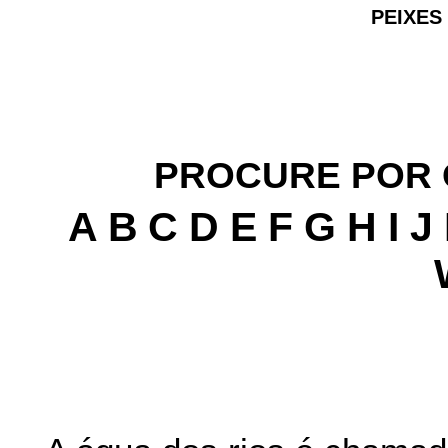
PEIXES
PROCURE POR 
A
B
C
D
E
F
G
H I J