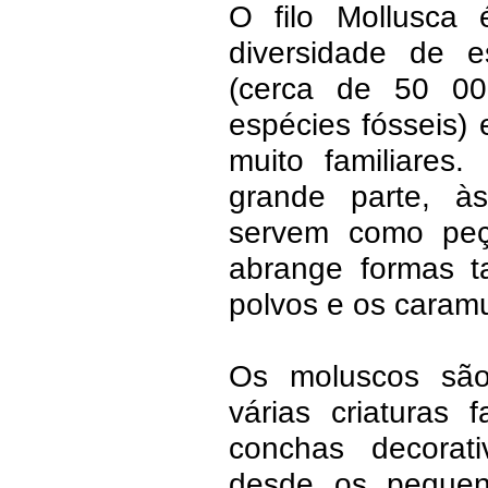
O filo Mollusca
diversidade de e
(cerca de 50 00
espécies fósseis) 
muito familiares
grande parte, à
servem como peça
abrange formas ta
polvos e os caramu
Os moluscos são 
várias criaturas 
conchas decorat
desde os pequen