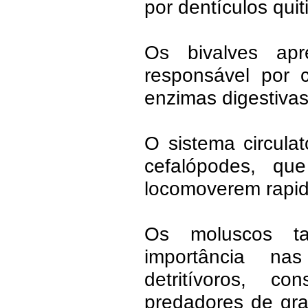
por dentículos qui
Os bivalves apre
responsável por c
enzimas digestivas
O sistema circula
cefalópodes, qu
locomoverem rapi
Os moluscos t
importância na
detritívoros, c
predadores de gra