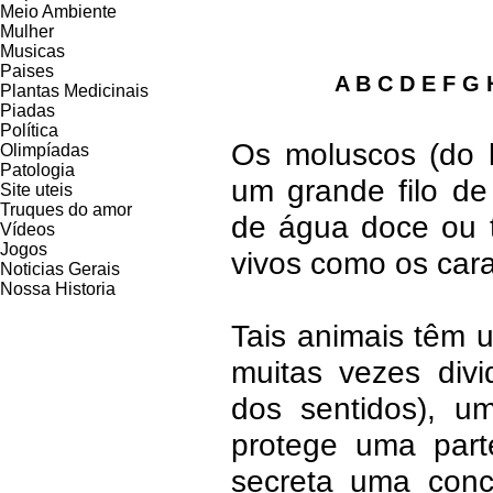
Meio Ambiente
Mulher
Musicas
Paises
A B C D E F G 
Plantas Medicinais
Piadas
Política
Os moluscos (do l
Olimpíadas
Patologia
um grande filo de
Site uteis
Truques do amor
de água doce ou t
Vídeos
Jogos
vivos como os cara
Noticias Gerais
Nossa Historia
Tais animais têm 
muitas vezes div
dos sentidos), 
protege uma par
secreta uma conc