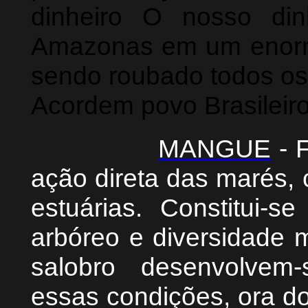
dinheiro O nosso di
Amazonas em um enorme
sendo roubado todos os 
Acordem povo Brasileiro
MANGUE
- F
ação direta das marés, 
estuárias. Constitui-s
arbóreo e diversidade m
salobro desenvolvem
essas condições, ora d