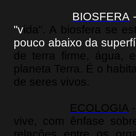
BIOSFERA
"v
ida". A biosfera se 
pouco abaixo da superfí
de terra firme, água,
planeta Terra. É o habit
de seres vivos.
ECOLOGIA
-
vive, com ênfase sobr
relações entre os or