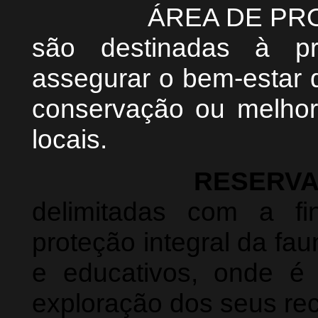
ÁREA DE PROTEÇÃ
são destinadas à pr
assegurar o bem-estar
conservação ou melhor
locais.
RESERVA
delimitadas com a fi
proteção integral da faun
e educativos, onde é 
exploração dos seus rec