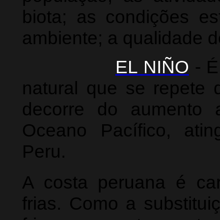
biota; as condições es
ambiente; a qualidade d
EL NIÑO
- É
natural que se repete
decorre do aumento 
Oceano Pacífico, ati
Peru.
A costa peruana é car
frias. Como a substit