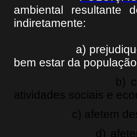
ambiental resultante 
indiretamente:
a) prejudiquem a 
bem estar da população
b) criem cond
atividades sociais e ec
c) afetem desfavor
d) afetem as co