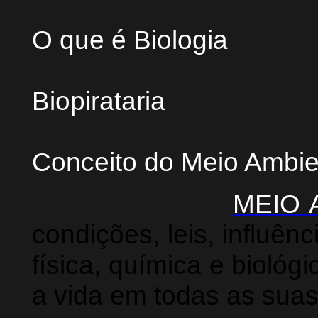
O que é Biologia
Biopirataria
Conceito do Meio Ambie
MEIO 
condições, leis, influên
física, química e biológ
a vida em todas as suas