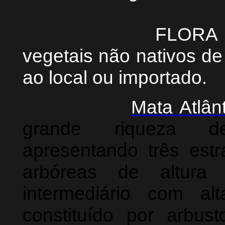
FLORA EXÓTICA 
vegetais não nativos de
ao local ou importado.
Mata Atlân
grande riqueza de
apresentando três estr
arbóreas de altura
intermediário com al
constituído por arbus