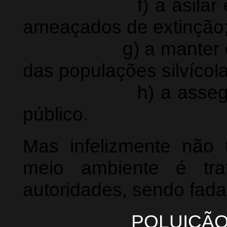
f) a asilar exempl
ameaçados de extinção
g) a manter o ambi
das populações silvícola
h) a assegurar c
público.
Mas infelizmente não 
meio ambiente é tra
autoridades, sendo fada
POLUIÇÃ