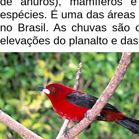
de anuros), mamíferos e
espécies. É uma das áreas m
no Brasil. As chuvas são 
elevações do planalto e das