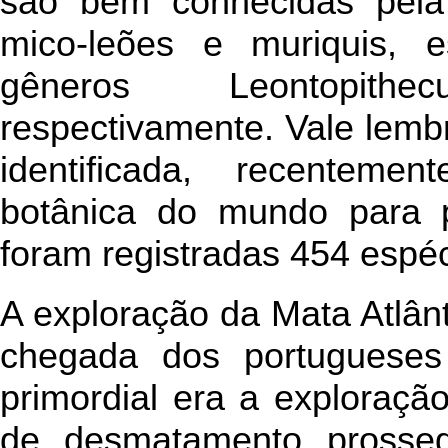
são bem conhecidas pela
mico-leões e muriquis, 
gêneros Leontopith
respectivamente. Vale lembr
identificada, recenteme
botânica do mundo para p
foram registradas 454 espé
A exploração da Mata Atlân
chegada dos portugueses 
primordial era a exploraçã
de desmatamento prosseg