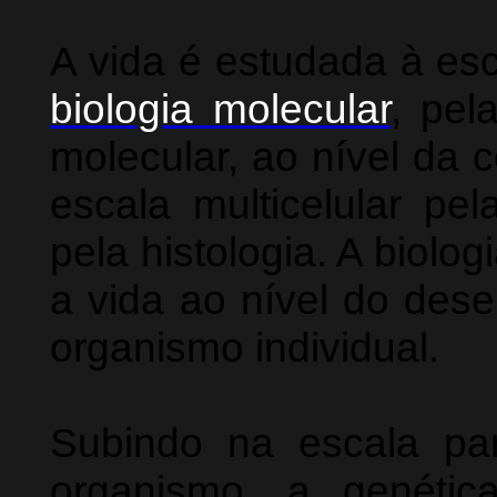
A vida é estudada à es
biologia molecular
, pe
molecular, ao nível da c
escala multicelular pel
pela histologia. A biol
a vida ao nível do des
organismo individual.
Subindo na escala p
organismo, a genéti