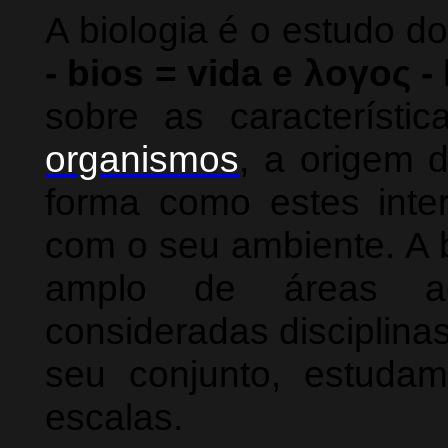
A biologia é o estudo do
- bios = vida e λογος -
sobre as característ
organismos
, a origem 
forma como estes int
com o seu ambiente. A 
amplo de áreas aca
consideradas disciplina
seu conjunto, estuda
escalas.