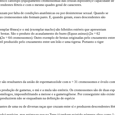
ntico cariótipo (equipamento cromossomial das células diplóides) e capacidade de
cendentes férteis e com o mesmo quadro geral de caracteres.
cruzam por falta de condições anatômicas ou por desinteresse sexual. Quando se
us cromossomos não formam pares. E, quando geram, esses descendentes são
xemplar fêmea) e o mú (exemplar macho) são híbridos estéreis que apresentam
o bestas. São o produto do acasalamento do burro (Equus asinus) (2n = 62
(2n = 64 cromossomos). Outro exemplo de bestas originadas pelo cruzamento entre
éril produzido pelo cruzamento entre um leão e uma tigresa. Portanto o tigre
 são resultantes da união de espermatozóide com n = 31 cromossomos e óvulo co
 produção de gametas, o mú e a mula são estéreis. Os cromossomos são de duas espéc
logos, impossibilitando a meiose e a gametogênese. Por conseguinte não existe 
reproduzirem não se enquadram na definição de espécie
ntes de uma ou de diversas raças que cruzam entre sí e produzem descendentes fért
do) espécies, mas estima-se que na Terra já tenham existido números altos como 1