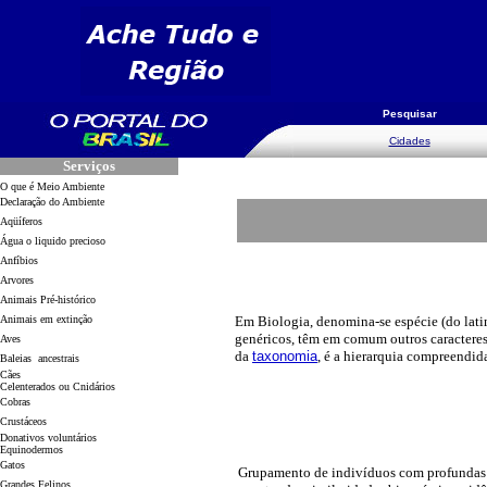
Pesquisar
Cidades
Serviços
O que é Meio Ambiente
Declaração do Ambiente
Aqüíferos
Água o liquido precioso
Anfíbios
Arvores
Animais Pré-histórico
Animais em extinção
Em Biologia, denomina-se espécie (do lati
genéricos, têm em comum outros caracteres 
Aves
da
taxonomia
, é a hierarquia compreendida
Baleias ancestrais
Cães
Celenterados ou Cnidários
Cobras
Crustáceos
Donativos voluntários
Equinodermos
Gatos
Grupamento de indivíduos com profundas s
Grandes Felinos