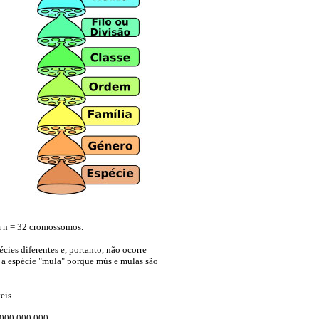
m n = 32 cromossomos.
ies diferentes e, portanto, não ocorre
a espécie "mula" porque mús e mulas são
eis.
.000.000.000.