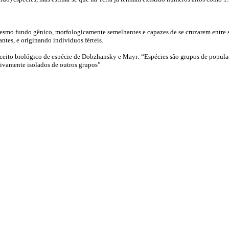
smo fundo gênico, morfologicamente semelhantes e capazes de se cruzarem entre si
tes, e originando indivíduos férteis.
eito biológico de espécie de Dobzhansky e Mayr: “Espécies são grupos de populaç
utivamente isolados de outros grupos”