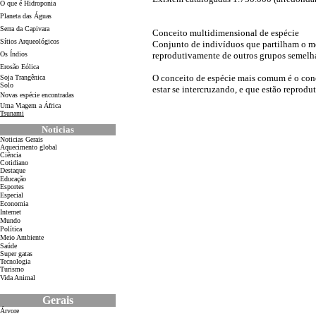
O que é Hidroponia
Planeta das Águas
Serra da Capivara
Conceito multidimensional de espécie
Sítios Arqueológicos
Conjunto de indivíduos que partilham o me
Os Índios
reprodutivamente de outros grupos semelhan
Erosão Eólica
O conceito de espécie mais comum é o conc
Soja Trangênica
Solo
estar se intercruzando, e que estão reprod
Novas espécie encontradas
Uma Viagem a África
Tsunami
Noticias
Noticias Gerais
Aquecimento global
Ciência
Cotidiano
D
estaque
Educação
Esportes
Especial
Economia
Internet
Mundo
Política
Meio Ambiente
Saúde
Super gatas
Tecnologia
Turismo
Vida Animal
Gerais
Árvore