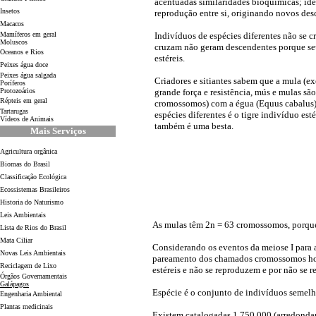
acentuadas similaridades bioquímicas; idê
Insetos
reprodução entre si, originando novos des
Macacos
Mamíferos em geral
Indivíduos de espécies diferentes não se 
Moluscos
cruzam não geram descendentes porque se
Oceanos e Rios
estéreis.
Peixes água doce
Peixes água salgada
Criadores e sitiantes sabem que a mula (e
Poríferos
Protozoários
grande força e resistência, mús e mulas sã
Répteis em geral
cromossomos) com a égua (Equus cabalus)
Tartarugas
espécies diferentes é o tigre indivíduo est
Vídeos de Animais
também é uma besta.
Mais Serviços
Agricultura orgânica
Biomas do Brasil
Classificação Ecológica
Ecossistemas Brasileiros
Historia do Naturismo
Leis Ambientais
As mulas têm 2n = 63 cromossomos, porque
Lista de Rios do Brasil
Mata Ciliar
Considerando os eventos da meiose I para a
Novas Leis Ambientais
pareamento dos chamados cromossomos homó
Reciclagem de Lixo
estéreis e não se reproduzem e por não se 
Órgãos Governamentais
Galápagos
Espécie é o conjunto de indivíduos semelha
Engenharia Ambiental
Plantas medicinais
Existem catalogadas 1.750.000 (arredondan