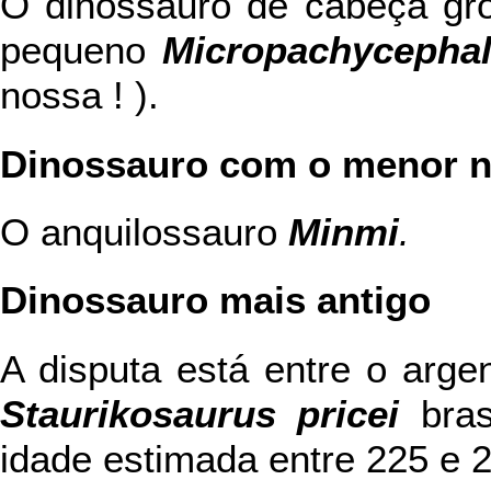
O dinossauro de cabeça gro
pequeno
Micropachycepha
nossa ! ).
Dinossauro com o menor 
O anquilossauro
Minmi
.
Dinossauro mais antigo
A disputa está entre o argen
Staurikosaurus pricei
bras
idade estimada entre 225 e 