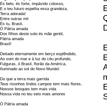
És belo, és forte, impávido colosso,
E
E o teu futuro espelha essa grandeza,
Terra adorada!
Q
Entre outras mil
És tu, Brasil,
D
Ó Pátria amada
Dos filhos deste solo és mãe gentil,
Pátria amada
Brasil!
E
Deitado eternamente em berço esplêndido,
E
Ao som do mar e à luz do céu profundo,
Fulguras, ó Brasil, florão da América,
A
Iluminado ao sol do Novo Mundo!
Do que a terra mais garrida
Teus risonhos lindos campos tem mais flores,
E
Nossos bosques tem mais vida
Nossa vida no teu seio mais amores
S
Ó Pátria amada