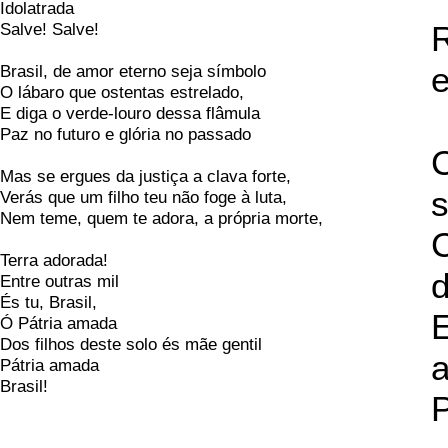
Idolatrada
Salve! Salve!
R
e
Brasil, de amor eterno seja símbolo
O lábaro que ostentas estrelado,
E diga o verde-louro dessa flâmula
Paz no futuro e glória no passado
C
Mas se ergues da justiça a clava forte,
s
Verás que um filho teu não foge à luta,
Nem teme, quem te adora, a própria morte,
Terra adorada!
d
Entre outras mil
És tu, Brasil,
E
Ó Pátria amada
Dos filhos deste solo és mãe gentil
Pátria amada
Brasil!
P