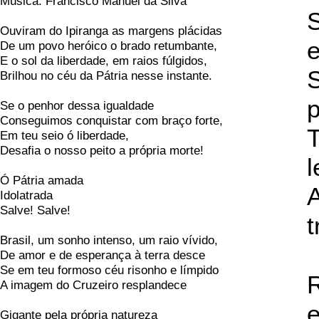
Música: Francisco Manuel da Silva
S
Ouviram do Ipiranga as margens plácidas
De um povo heróico o brado retumbante,
E o sol da liberdade, em raios fúlgidos,
S
Brilhou no céu da Pátria nesse instante.
p
Se o penhor dessa igualdade
Conseguimos conquistar com braço forte,
T
Em teu seio ó liberdade,
Desafia o nosso peito a própria morte!
Ó Pátria amada
A
Idolatrada
Salve! Salve!
t
Brasil, um sonho intenso, um raio vívido,
De amor e de esperança à terra desce
Se em teu formoso céu risonho e límpido
R
A imagem do Cruzeiro resplandece
e
Gigante pela própria natureza