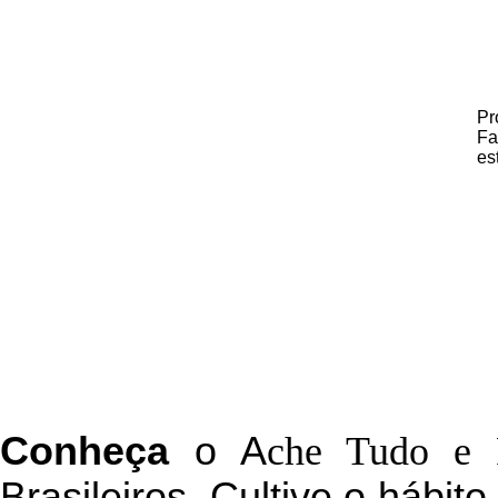
Pr
Fa
es
C
onheça
o
A
che Tudo e 
Brasileiros. Cultive o hábit