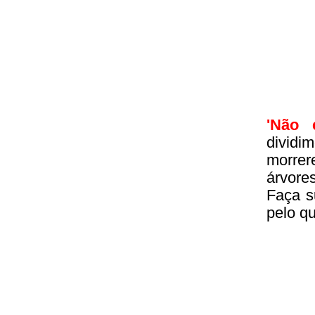
'Não 
divid
morrer
árvore
Faça s
pelo q