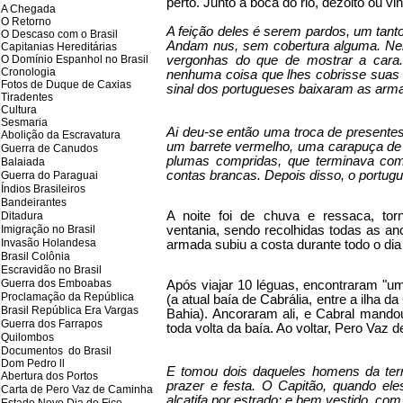
perto. Junto à boca do rio, dezoito ou 
A Chegada
O Retorno
A feição deles é serem pardos, um tant
O Descaso com o Brasil
Andam nus, sem cobertura alguma. Nem
Capitanias Hereditárias
O Domínio Espanhol no Brasil
vergonhas do que de mostrar a cara.
Cronologia
nenhuma coisa que lhes cobrisse suas
Fotos de Duque de Caxias
sinal dos portugueses baixaram as arm
Tiradentes
Cultura
Sesmaria
Ai deu-se então uma troca de presentes
Abolição da Escravatura
um barrete vermelho, uma carapuça de 
Guerra de Canudos
plumas compridas, que terminava co
Balaiada
contas brancas. Depois disso, o portugu
Guerra do Paraguai
Índios Brasileiros
Bandeirantes
A noite foi de chuva e ressaca, tor
Ditadura
Imigração no Brasil
ventania, sendo recolhidas todas as an
Invasão Holandesa
armada subiu a costa durante todo o dia
Brasil Colônia
Escravidão no Brasil
Guerra dos Emboabas
Após viajar 10 léguas, encontraram "um
Proclamação da República
(a atual baía de Cabrália, entre a ilha 
Brasil República Era Vargas
Bahia). Ancoraram ali, e Cabral mandou
Guerra dos Farrapos
toda volta da baía. Ao voltar, Pero Vaz
Quilombos
Documentos do Brasil
Dom Pedro ll
E tomou dois daqueles homens da terr
Abertura dos Portos
prazer e festa. O Capitão, quando el
Carta de Pero Vaz de Caminha
alcatifa por estrado; e bem vestido, co