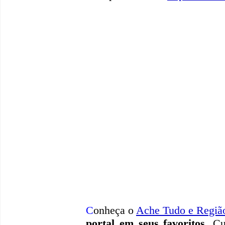
C
onheça o
A
che Tudo e Regiã
portal em seus favoritos
. Cu