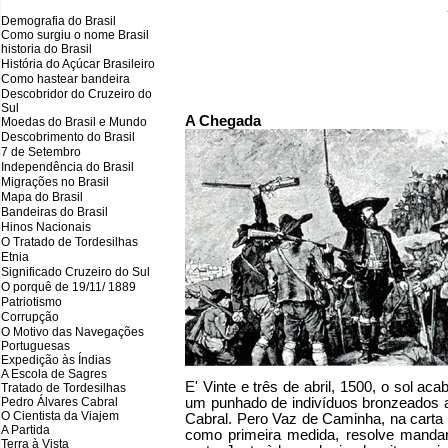
Demografia do Brasil
Como surgiu o nome Brasil
historia do Brasil
História do Açúcar Brasileiro
Como hastear bandeira
Descobridor do Cruzeiro do
Sul
A Chegada
Moedas do Brasil e Mundo
Descobrimento do Brasil
7 de Setembro
Independência do Brasil
Migrações no Brasil
Mapa do Brasil
Bandeiras do Brasil
Hinos Nacionais
O Tratado de Tordesilhas
Etnia
Significado Cruzeiro do Sul
O porquê de 19/11/ 1889
Patriotismo
Corrupção
O Motivo das Navegações
Portuguesas
Expedição às Índias
A Escola de Sagres
E' Vinte e três de abril, 1500, o sol ac
Tratado de Tordesilhas
Pedro Álvares Cabral
um punhado de indivíduos bronzeados a
O Cientista da Viajem
Cabral. Pero Vaz de Caminha, na carta 
A Partida
como primeira medida, resolve mandar
Terra à Vista