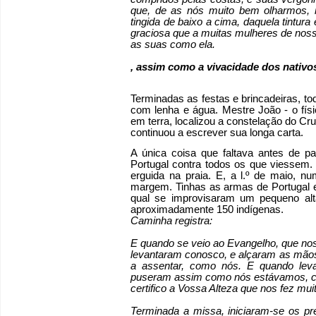
que, de as nós muito bem olharmos,
tingida de baixo a cima, daquela tintura
graciosa que a muitas mulheres de nossa
as suas como ela.
, assim como a vivacidade dos nativo
Terminadas as festas e brincadeiras, to
com lenha e água. Mestre João - o físi
em terra, localizou a constelação do Cru
continuou a escrever sua longa carta.
A única coisa que faltava antes de pa
Portugal contra todos os que viessem. 
erguida na praia. E, a l.º de maio, n
margem. Tinhas as armas de Portugal es
qual se improvisaram um pequeno al
aproximadamente 150 indígenas.
Caminha registra:
E quando se veio ao Evangelho, que no
levantaram conosco, e alçaram as mãos,
a assentar, como nós. E quando lev
puseram assim como nós estávamos, co
certifico a Vossa Alteza que nos fez mu
Terminada a missa, iniciaram-se os pre