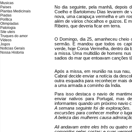
Musicas
No dia seguinte, pela manhã, depois 
Paises
Plantas Medicinais
Coelho e Bartolomeu Dias levarem de 
Piadas
nova, uma carapuça vermelha e um rosá
Política
além de vários chocalhos e guizos. E 
Olimpíadas
Ribeiro, que deveria ficar em terra.
Patologia
Site uteis
Truques do amor
O Domingo, dia 25, amanheceu cheio de
Vídeos
sermão. E mandou que todos os cap
Jogos
Noticias Gerais
verde, hoje Coroa Vermelha, dentro da b
Nossa Historia
a missa. Uma multidão de homens nus 
sadios do mar que entoavam canções tã
Após a missa, em reunião na sua nau,
Cabral decide enviar a notícia da desc
outra esquadra para reconhecer mais de
a uma armada a cominho da Índia.
Para isso destaca o navio de mantim
enviar nativos para Portugal, mas d
informantes quando um próximo navio 
A semana seguinte foi de explorações. 
excursões para conhecer melhor o lugar
A beleza das mulheres causa admiração
Ali andavam entre eles três ou quatro 
compridos pelas costas; e suas vergonha