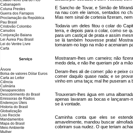
Estado Novo Dia do Fico
Cabanagem
E Sancho de Tovar, e Simão de Miranda,
Coluna Prestes
na nau com ele íamos, sentados no chã
Guerra dos Farrapos
Mas nem sinal de cortesia fizeram, nem
Proclamação da República
Pau Brasil
Todavia um deles fitou o colar do Ca
Cristovão Colombo
terra, e depois para o colar, como se 
Canudos
Conjuração Baiana
para um castiçal de prata e assim mesm
Lei Áurea Pau Brasil
se lá também houvesse prata! Mostrar
Lei do Ventre Livre
tomaram-no logo na mão e acenaram par
Carta
Mostraram-lhes um carneiro; não fizer
Serviço
medo dela, e não lhe queriam pôr a mã
Árvore
Deram-lhes ali de comer: pão e peixe co
Bolsa de valores Dólar Euros
comer daquilo quase nada; e se prova
Carta ao Leitor
vinho em uma taça; mal lhe puseram a 
Ciência
Culinária
Desaparecidos
Trouxeram-lhes água em uma albarrad
Descobrimento do Brasil
Emissoras de Rádios
apenas lavaram as bocas e lançaram-na 
Endereços
Ú
teis
se à vontade.
Historia do Brasil
Globalização
Lixo Recicle
Caminha conta que eles se estende
Mandamentos
amavelmente, mandou buscar almofada
Mapa do Brasil
cobriram sua nudez. O que teriam achad
Meio Ambiente
Mulher