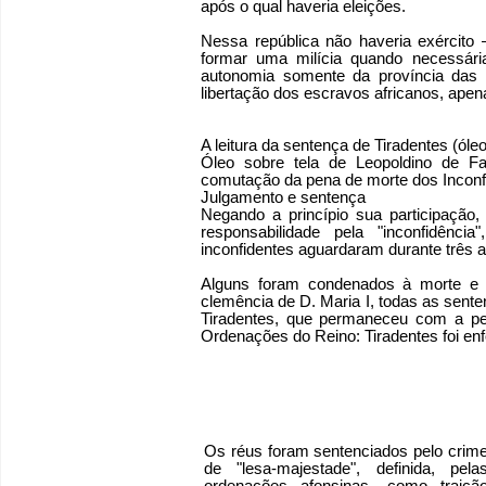
após o qual haveria eleições.
Nessa república não haveria exército
formar uma milícia quando necessári
autonomia somente da província das 
libertação dos escravos africanos, apen
A leitura da sentença de Tiradentes (óleo
Óleo sobre tela de Leopoldino de Fa
comutação da pena de morte dos Inconf
Julgamento e sentença
Negando a princípio sua participação, 
responsabilidade pela "inconfidênc
inconfidentes aguardaram durante três a
Alguns foram condenados à morte e o
clemência de D. Maria I, todas as sent
Tiradentes, que permaneceu com a pe
Ordenações do Reino: Tiradentes foi en
Os réus foram sentenciados pelo crim
de "lesa-majestade", definida, pela