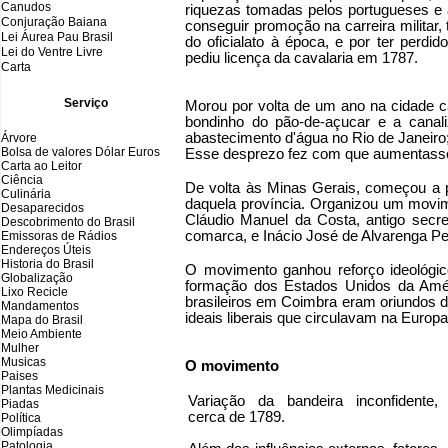
Canudos
riquezas tomadas pelos portugueses e 
Conjuração Baiana
conseguir promoção na carreira militar, 
Lei Áurea Pau Brasil
do oficialato à época, e por ter perd
Lei do Ventre Livre
pediu licença da cavalaria em 1787.
Carta
Serviço
Morou por volta de um ano na cidade ca
bondinho do pão-de-açucar e a canal
abastecimento d'água no Rio de Janeiro
Árvore
Bolsa de valores Dólar Euros
Esse desprezo fez com que aumentasse s
Carta ao Leitor
Ciência
De volta às Minas Gerais, começou a p
Culinária
daquela província. Organizou um movime
Desaparecidos
Cláudio Manuel da Costa, antigo secr
Descobrimento do Brasil
comarca, e Inácio José de Alvarenga Pe
Emissoras de Rádios
Endereços
Ú
teis
Historia do Brasil
O movimento ganhou reforço ideológic
Globalização
formação dos Estados Unidos da Améri
Lixo Recicle
brasileiros em Coimbra eram oriundos da
Mandamentos
ideais liberais que circulavam na Europa
Mapa do Brasil
Meio Ambiente
Mulher
Musicas
O movimento
Paises
Plantas Medicinais
Variação da bandeira inconfidente,
Piadas
cerca de 1789.
Política
Olimpíadas
Patologia