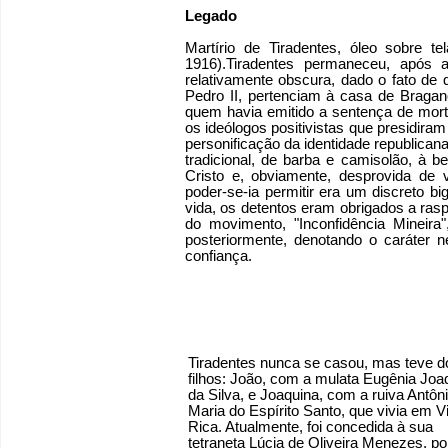
Legado
Martírio de Tiradentes, óleo sobre t
1916).Tiradentes permaneceu, após a
relativamente obscura, dado o fato de 
Pedro II, pertenciam à casa de Braganç
quem havia emitido a sentença de morte
os ideólogos positivistas que presidir
personificação da identidade republicana 
tradicional, de barba e camisolão, à 
Cristo e, obviamente, desprovida de 
poder-se-ia permitir era um discreto b
vida, os detentos eram obrigados a ras
do movimento, "Inconfidência Mineira",
posteriormente, denotando o caráter n
confiança.
Tiradentes nunca se casou, mas teve d
filhos: João, com a mulata Eugênia Joa
da Silva, e Joaquina, com a ruiva Antôn
Maria do Espírito Santo, que vivia em Vi
Rica. Atualmente, foi concedida à sua
tetraneta Lúcia de Oliveira Menezes, po