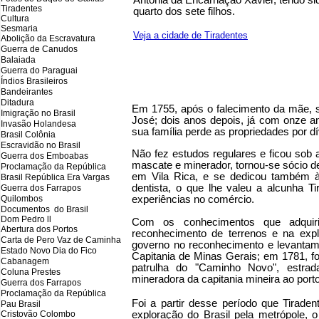
Antônia da Encarnação Xavier, tendo si
Tiradentes
quarto dos sete filhos.
Cultura
Sesmaria
Veja a cidade de Tiradentes
Abolição da Escravatura
Guerra de Canudos
Balaiada
Guerra do Paraguai
Índios Brasileiros
Bandeirantes
Ditadura
Em 1755, após o falecimento da mãe, s
Imigração no Brasil
José; dois anos depois, já com onze a
Invasão Holandesa
sua família perde as propriedades por dí
Brasil Colônia
Escravidão no Brasil
Não fez estudos regulares e ficou sob 
Guerra dos Emboabas
mascate e minerador, tornou-se sócio d
Proclamação da República
em Vila Rica, e se dedicou também às
Brasil República Era Vargas
dentista, o que lhe valeu a alcunha T
Guerra dos Farrapos
Quilombos
experiências no comércio.
Documentos do Brasil
Dom Pedro ll
Com os conhecimentos que adquiri
Abertura dos Portos
reconhecimento de terrenos e na exp
Carta de Pero Vaz de Caminha
governo no reconhecimento e levantamen
Estado Novo Dia do Fico
Capitania de Minas Gerais; em 1781, 
Cabanagem
patrulha do "Caminho Novo", estra
Coluna Prestes
mineradora da capitania mineira ao porto
Guerra dos Farrapos
Proclamação da República
Foi a partir desse período que Tirad
Pau Brasil
Cristovão Colombo
exploração do Brasil pela metrópole, 