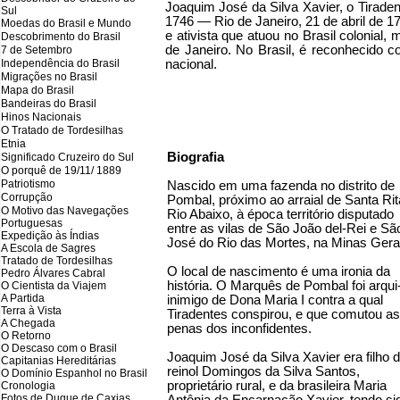
Joaquim José da Silva Xavier, o Tirad
Sul
1746 — Rio de Janeiro, 21 de abril de 179
Moedas do Brasil e Mundo
e ativista que atuou no Brasil colonial
Descobrimento do Brasil
de Janeiro. No Brasil, é reconhecido co
7 de Setembro
Independência do Brasil
nacional.
Migrações no Brasil
Mapa do Brasil
Bandeiras do Brasil
Hinos Nacionais
O Tratado de Tordesilhas
Etnia
Biografia
Significado Cruzeiro do Sul
O porquê de 19/11/ 1889
Patriotismo
Nascido em uma fazenda no distrito de
Corrupção
Pombal, próximo ao arraial de Santa Rit
O Motivo das Navegações
Rio Abaixo, à época território disputado
Portuguesas
entre as vilas de São João del-Rei e Sã
Expedição às Índias
José do Rio das Mortes, na Minas Gera
A Escola de Sagres
Tratado de Tordesilhas
O local de nascimento é uma ironia da
Pedro Álvares Cabral
história. O Marquês de Pombal foi arqui
O Cientista da Viajem
A Partida
inimigo de Dona Maria I contra a qual
Terra à Vista
Tiradentes conspirou, e que comutou as
A Chegada
penas dos inconfidentes.
O Retorno
O Descaso com o Brasil
Joaquim José da Silva Xavier era filho 
Capitanias Hereditárias
reinol Domingos da Silva Santos,
O Domínio Espanhol no Brasil
proprietário rural, e da brasileira Maria
Cronologia
Fotos de Duque de Caxias