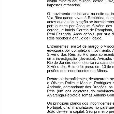
dívida mineira acumulada, desde 1762
impostos atrasados.
O movimento se iniciaria na noite da in
Vila Rica dando vivas à República, co
antes que a conspiração se transformas
portugueses por Joaquim Silvério dos R
coronel, e Inácio Correia de Pamplona,
Real Fazenda. Anos depois, por sua de
Reis receberia o título de Fidalgo.
Entrementes, em 14 de março, o Visco
esvaziara por completo o movimento. 
Silvério dos Reis ao Rio para apresent
uma investigação (devassa). Avisado, 
Rio de Janeiro escondeu-se na casa de 
Silvério dos Reis e foi preso em 10 de
prisões dos inconfidentes em Minas.
Dentre os inconfidentes, destacaram-se
e Oliveira Rolim e Manuel Rodrigues d
Andrade, comandante dos Dragões, os c
Reis (um dos delatores do movimento
Alvarenga Peixoto e Tomás Antônio Gon
Os principais planos dos inconfidentes
Portugal, criar manufaturas no país qu
João del-Rei a capital. Seu primeiro p