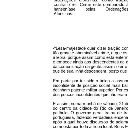
ordenações afonsinas, como traiçã
contra o rei. Crime este comparado 
hanseníase pelas Ordenaçõe
Afonsinas:
-“Lesa-majestade quer dizer traição co
tão grave e abominável crime, e que o
à lepra; porque assim como esta enferm
e empece ainda aos descendentes de q
da comunicação da gente: assim o erro
que de sua linha descendem, posto que
Em parte por ter sido o único a assumi
inconfidente de posição social mais ba
detinham patente militar superior. Por
dos poucos inconfidentes que não era
E assim, numa manhã de sábado, 21 de 
do centro da cidade do Rio de Janeiro
patíbulo. O governo geral tratou de 
portuguesa, fazendo verdadeira encenaç
após a qual houve discursos de aclamaç
composta por toda a tropa local. Bóris