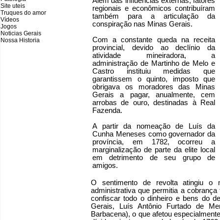
Além das influências externas, fatores
Site uteis
regionais e econômicos contribuíram
Truques do amor
também para a articulação da
Vídeos
conspiração nas Minas Gerais.
Jogos
Noticias Gerais
Com a constante queda na receita
Nossa Historia
provincial, devido ao declínio da
atividade mineiradora, a
administração de Martinho de Melo e
Castro instituiu medidas que
garantissem o quinto, imposto que
obrigava os moradores das Minas
Gerais a pagar, anualmente, cem
arrobas de ouro, destinadas à Real
Fazenda.
A partir da nomeação de Luís da
Cunha Meneses como governador da
província, em 1782, ocorreu a
marginalização de parte da elite local
em detrimento de seu grupo de
amigos.
O sentimento de revolta atingiu 
administrativa que permitia a cobranç
confiscar todo o dinheiro e bens do 
Gerais, Luís Antônio Furtado de M
Barbacena), o que afetou especialmente 