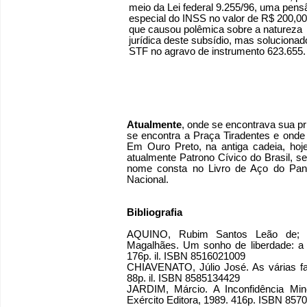
meio da Lei federal 9.255/96, uma pens
especial do INSS no valor de R$ 200,00
que causou polêmica sobre a natureza
jurídica deste subsídio, mas solucionad
STF no agravo de instrumento 623.655.
Atualmente
, onde se encontrava sua pri
se encontra a Praça Tiradentes e onde 
Em Ouro Preto, na antiga cadeia, hoj
atualmente Patrono Cívico do Brasil, se
nome consta no Livro de Aço do Pant
Nacional.
Bibliografia
AQUINO, Rubim Santos Leão de; 
Magalhães. Um sonho de liberdade: a 
176p. il. ISBN 8516021009
CHIAVENATO, Júlio José. As várias fac
88p. il. ISBN 8585134429
JARDIM, Márcio. A Inconfidência Mine
Exército Editora, 1989. 416p. ISBN 857