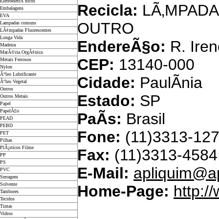
EletroeletrÃ´nicos
Recicla:
LÃ‚MPADA
Embalagens
EVA
OUTRO
Lampadas comuns
LÃ¢mpadas Fluorescentes
Longa Vida
EndereÃ§o:
R. Iren
Madeira
MatÃ©ria OrgÃ¢nica
CEP:
13140-000
Metais Ferrosos
Nylon
Ã“leo Lubrificante
Cidade:
PaulÃ­nia
Ã“leo Vegetal
Outros
Estado:
SP
Outros Metais
Papel
PapelÃ£o
PaÃ­s:
Brasil
PEAD
PEBD
Fone:
(11)3313-12
PET
Pilhas
PlÃ¡sticos Filme
Fax:
(11)3313-4584
PP
PS
E-Mail:
apliquim@ap
PVC
Serragem
Solvente
Home-Page:
http:/
Tambores
Tecidos
Tintas
Bra
Vidros