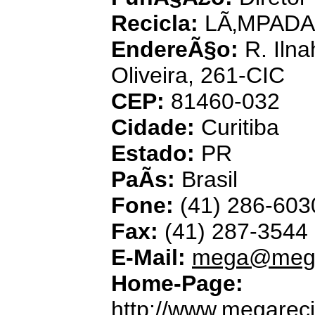
Recicla:
LÃ‚MPADA
EndereÃ§o:
R. Iln
Oliveira, 261-CIC
CEP:
81460-032
Cidade:
Curitiba
Estado:
PR
PaÃ­s:
Brasil
Fone:
(41) 286-603
Fax:
(41) 287-3544
E-Mail:
mega@mega
Home-Page:
http://www.megarec