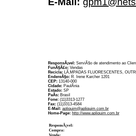
E-Mail:
gpm1@netsi
ResponsÃ¡vel:
ServiÃ§o de atendimento ao Clien
FunÃ§Ã£o:
Vendas
Recicla:
LÃ‚MPADAS FLUORESCENTES, OUT
EndereÃ§o:
R. Irene Karcher 1201
CEP:
13140-000
Cidade:
PaulÃ­nia
Estado:
SP
PaÃ­s:
Brasil
Fone:
(11)3313-1277
Fax:
(11)3313-4584
E-Mail:
apliquim@apliquim.com.br
Home-Page:
http://www.apliquim.com.br
ResponsÃ¡vel:
Compra:
Venda: