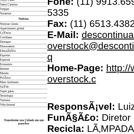
Fone:
(11) 9913.659
Santa Catarina
Sergipe
5335
Tocantins
Noticias
Fax:
(11) 6513.438
Noticias Gerais
Aquecimento global
E-Mail:
descontinua
CiÃªncia
Cotidiano
D
estaque
overstock@desconti
Dinossauros
EducaÃ§Ã£o
q
Esportes
Especial
Economia
Home-Page:
http:/
Internet
Mundo
overstock.c
PolÃ­tica
Meio Ambiente
SaÃºde
Super gatas
Tecnologia
Turismo
ResponsÃ¡vel:
Luiz
Vida Animal
FunÃ§Ã£o:
Diretor
Transforme sua Cidade em um
paraÃ­so
Recicla:
LÃ‚MPADA