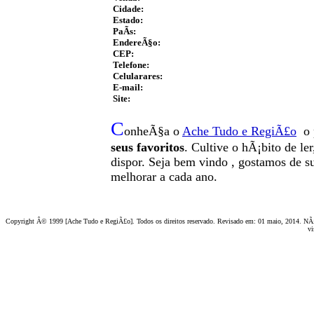
Cidade:
Estado:
PaÃ­s:
EndereÃ§o:
CEP:
Telefone:
Celularares:
E-mail:
Site:
C
onheÃ§a o
A
che Tudo e RegiÃ£o
o 
seus favoritos
. Cultive o hÃ¡bito de le
dispor
.
Seja b
em vindo
, g
ostamos de su
melhorar a cada ano.
Copyright Â© 1999 [Ache Tudo e RegiÃ£o]. Todos os direitos reservado. Revisado em:
01 maio, 2014
. NÃ£
vi