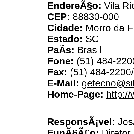
EndereÃ§o:
Vila Ri
CEP:
88830-000
Cidade:
Morro da 
Estado:
SC
PaÃ­s:
Brasil
Fone:
(51) 484-220
Fax:
(51) 484-2200
E-Mail:
getecno@si
Home-Page:
http:/
Mega
ResponsÃ¡vel:
Jos
FunÃ§Ã£o:
Diretor