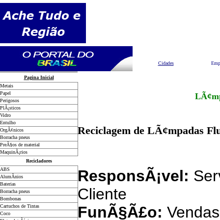
Pesquisar
Cidades
Emp
Pagina Inicial
Metais
Papel
LÃ¢mpa
Perigosos
PlÃ¡sticos
Vidro
Entulho
Reciclagem de LÃ¢mpadas Flu
OrgÃ¢nicos
Borracha pneus
PreÃ§os de material
MaquinÃ¡rios
Recicladores
ABS
ResponsÃ¡vel:
Ser
AlumÃ­nios
Baterias
Cliente
Borracha pneus
Bombonas
Cartuchos de Tintas
FunÃ§Ã£o:
Vendas
Coco