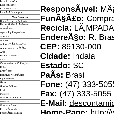
Lixo TecnolÃ³gico
Lixo sem dono
ResponsÃ¡vel:
MÃ¡
Lixo Hospitalar
PoluiÃ§Ã£o em geral
FunÃ§Ã£o:
Compra
Meio Ambiente
O que Ã© Meio Ambiente
DeclaraÃ§Ã£o do Ambiente
Recicla:
LÃ‚MPADA
AqÃ¼Ã­feros
Ãgua o liquido precioso
EndereÃ§o:
R. Bras
AnfÃ­bios
Arvores
CEP:
89130-000
Animais PrÃ©-histÃ³rico
Animais em extinÃ§Ã£o
Aves
Cidade:
Indaial
Baleias ancestrais
CÃ£es
Estado:
SC
Celenterados ou CnidÃ¡rios
Cobras
CrustÃ¡ceos
PaÃ­s:
Brasil
Donativos voluntÃ¡rios
Equinodermos
Fone:
(47) 333-505
Gatos
Grandes Felinos
Insetos
Fax:
(47) 333-5055
Macacos
MamÃ­feros em geral
E-Mail:
descontamic
Moluscos
Oceanos e Rios
Peixes Ã¡gua doce
Home-Page:
http:/
Peixes Ã¡gua salgada