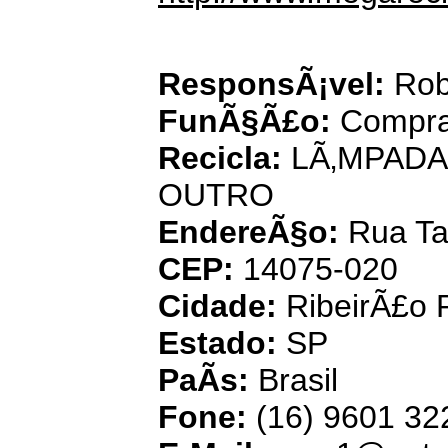
Usina Mu
ResponsÃ¡vel:
Robe
FunÃ§Ã£o:
Compra
Recicla:
LÃ‚MPADA
OUTRO
EndereÃ§o:
Rua Ta
CEP:
14075-020
Cidade:
RibeirÃ£o 
Estado:
SP
PaÃ­s:
Brasil
Fone:
(16) 9601 32