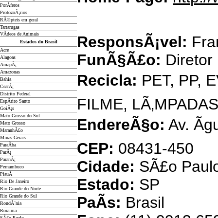
PorÃ­feros
ProtozoÃ¡rios
FMJ 
RÃ©pteis em geral
Tartarugas
VÃ­deos de Animais
ResponsÃ¡vel:
Fra
Estados do Brasil
Acre
FunÃ§Ã£o:
Diretor
Alagoas
AmapÃ¡
Amazonas
Recicla:
PET, PP, 
Bahia
CearÃ¡
Distrito Federal
FILME, LÃ‚MPADA
EspÃ­rito Santo
GoiÃ¡s
Mato Grosso do Sul
EndereÃ§o:
Av. Ã
Mato Grosso
MaranhÃ£o
Minas Gerais
CEP:
08431-450
ParaÃ­ba
ParÃ¡
ParanÃ¡
Cidade:
SÃ£o Paul
Pernambuco
PiauÃ­
Estado:
SP
Rio De Janeiro
Rio Grande do Norte
Rio Grande do Sul
PaÃ­s:
Brasil
RondÃ´nia
Roraima
SÃ£o Paulo