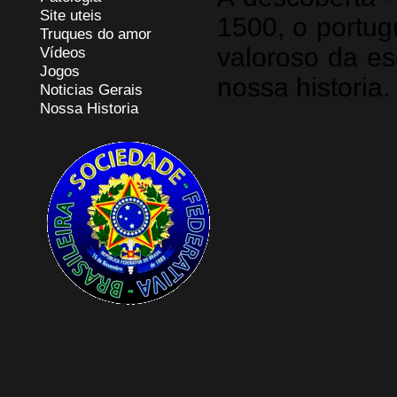
Site uteis
1500, o portug
Truques do amor
valoroso da esq
Vídeos
Jogos
nossa historia.
Noticias Gerais
Nossa Historia