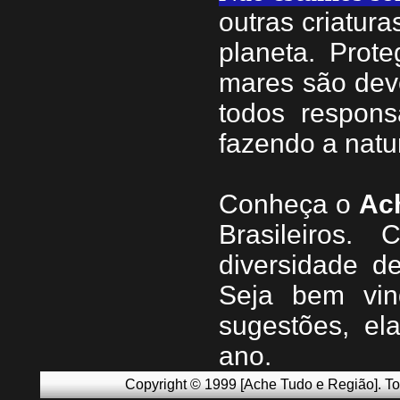
outras criatur
planeta. Prote
mares são dev
todos respons
fazendo a natu
Conheça
o
A
c
Brasileiros.
diversidade d
Seja b
em vin
sugestões, e
ano.
Copyright © 1999 [Ache Tudo e Região]. To