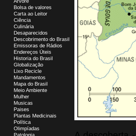
Árvore
Bolsa de valores
Carta ao Leitor
Ciência
Culinária
Desaparecidos
Descobrimento do Brasil
Emissoras de Rádios
Endereços
Ú
teis
Historia do Brasil
Globalização
Lixo Recicle
Mandamentos
Mapa do Brasil
Meio Ambiente
Mulher
Musicas
Paises
Plantas Medicinais
Política
Olimpíadas
A descoberta -
Patologia