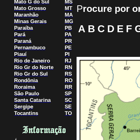
Mato G do Sul
MS
P
rocure por o
Mato Grosso
MT
Maranhão
MA
Minas Gerais
MG
A
B
C
D
E
F
Paraíba
PB
Pará
PA
Paraná
PR
Pernambuco
PE
Piauí
PI
Rio de Janeiro
RJ
Rio Gr do Norte
RN
Rio Gr do Sul
RS
Rondônia
RO
Roraima
RR
São Paulo
SP
Santa Catarina
SC
Sergipe
SE
Tocantins
TO