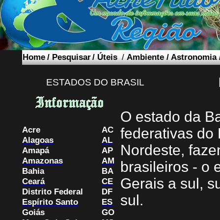
Home
/
Pesquisar
/
Úteis
/
Ambiente
/
Astronomia
ESTADOS DO BRASIL
O estado da B
Acre
AC
federativas do 
Alagoas
AL
Nordeste, faze
Amapá
AP
Amazonas
AM
brasileiros - o
Bahia
BA
Gerais a sul, s
Ceará
CE
Distrito Federal
DF
sul.
Espírito Santo
ES
Goiás
GO