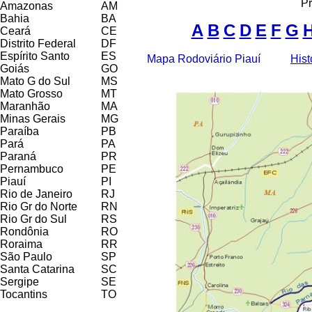
Pr
Amazonas
AM
Bahia
BA
A
B
C
D
E
F
G
Ceará
CE
Distrito Federal
DF
Espírito Santo
ES
Mapa Rodoviário Piauí
Hist
Goiás
GO
Mato G do Sul
MS
Mato Grosso
MT
Maranhão
MA
Minas Gerais
MG
Paraíba
PB
Pará
PA
Paraná
PR
Pernambuco
PE
Piauí
PI
Rio de Janeiro
RJ
Rio Gr do Norte
RN
Rio Gr do Sul
RS
Rondônia
RO
Roraima
RR
São Paulo
SP
Santa Catarina
SC
Sergipe
SE
Tocantins
TO