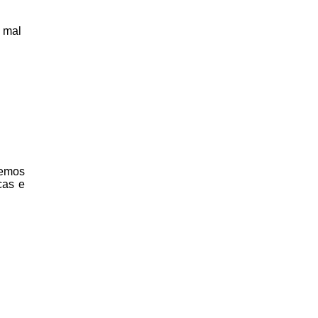
 mal
temos
cas e