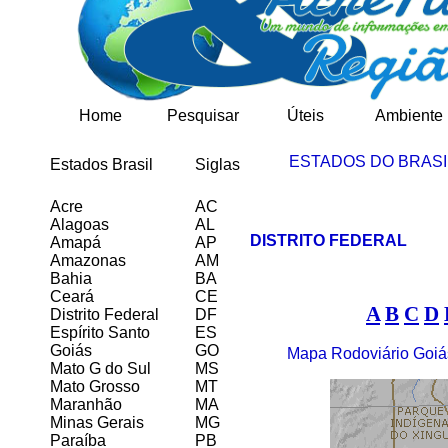
Home
Pesquisar
Úteis
Ambiente
ESTADOS DO BRASI
Estados Brasil
Siglas
Acre
AC
Alagoas
AL
DISTRITO FEDERAL
Amapá
AP
Amazonas
AM
Bahia
BA
Ceará
CE
A
B
C
D
Distrito Federal
DF
Espírito Santo
ES
Goiás
GO
Mapa Rodoviário Goiá
Mato G do Sul
MS
Mato Grosso
MT
Maranhão
MA
Minas Gerais
MG
Paraíba
PB