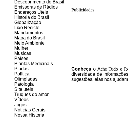
Descobrimento do Brasil
Emissoras de Rádios
Publicidades
Endereços
Ú
teis
Historia do Brasil
Globalização
Lixo Recicle
Mandamentos
Mapa do Brasil
Meio Ambiente
Mulher
Musicas
Paises
Plantas Medicinais
Piadas
C
onheça
o A
che Tudo e R
Política
diversidade de informações
Olimpíadas
sugestões, elas nos ajudam
Patologia
Site uteis
Truques do amor
Vídeos
Jogos
Noticias Gerais
Nossa Historia