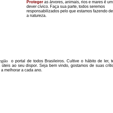
Proteger
as árvores, animais, rios e mares é um
dever cívico. Faça sua parte, todos seremos
responsabilizados pelo que estamos fazendo de
a natureza.
egião
o portal
de todos Brasileiros.
Cultive o hábito de ler, 
 úteis
ao seu dispor
.
Seja b
em vindo
, g
ostamos de suas críti
 a melhorar a cada ano.