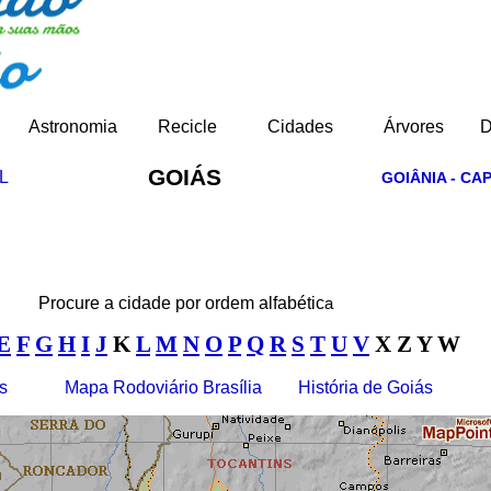
Astronomia
Recicle
Cidades
Árvores
D
GOIÁS
L
GOIÂNIA - CA
Procure a cidade por ordem alfabétic
a
E
F
G
H
I
J
K
L
M
N
O
P
Q
R
S
T
U
V
X Z Y W
s
Mapa Rodoviário Brasília
História de Goiás