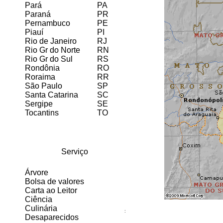
Pará
PA
Paraná
PR
Pernambuco
PE
Piauí
PI
Rio de Janeiro
RJ
Rio Gr do Norte
RN
Rio Gr do Sul
RS
Rondônia
RO
Roraima
RR
São Paulo
SP
Santa Catarina
SC
Sergipe
SE
Tocantins
TO
Serviço
Árvore
Bolsa de valores
Carta ao Leitor
Ciência
Culinária
:
Desaparecidos