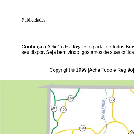
Publicidades
C
onheça
o
A
che Tudo e Região
o portal
de todos Bras
seu dispor
.
Seja b
em vindo
, g
ostamos de suas crític
Copyright © 1999 [Ache Tudo e Região].