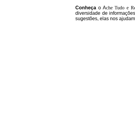
C
onheça
o A
che Tudo e R
diversidade de informações
sugestões, elas nos ajudam