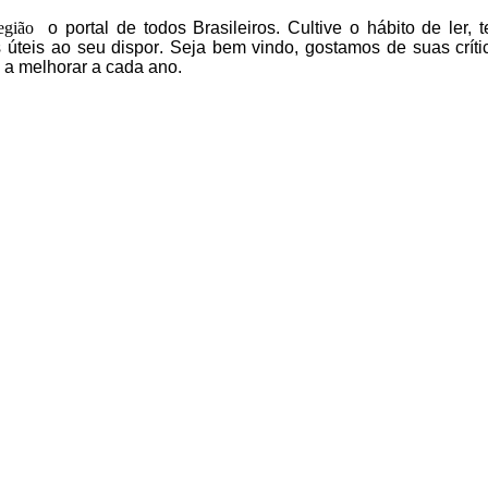
egião
o portal
de todos Brasileiros.
Cultive o hábito de ler, 
 úteis
ao seu dispor
.
Seja b
em vindo
, g
ostamos de suas críti
 a melhorar a cada ano.