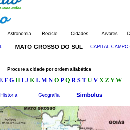
Astronomia
Recicle
Cidades
Árvores
D
MATO GROSSO DO SUL
L
CAPITAL-CAMPO
Procure a cidade por ordem alfabética
E
F
G
H
I
J
K
L
M
N
O
P
Q
R
S
T
U
V
X Z Y W
Simbolos
Historia
Geografia