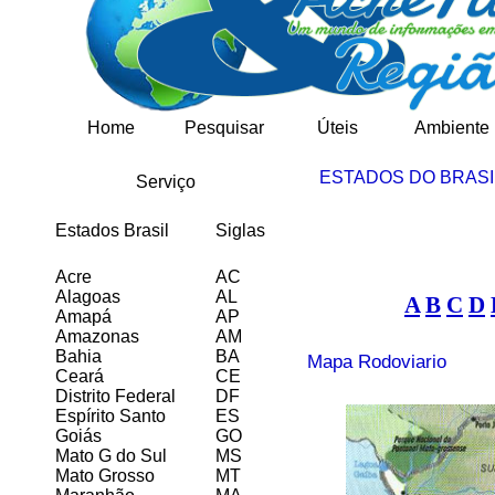
Home
Pesquisar
Úteis
Ambiente
ESTADOS DO BRASI
Serviço
Estados Brasil
Siglas
Acre
AC
Alagoas
AL
A
B
C
D
Amapá
AP
Amazonas
AM
Bahia
BA
Mapa Rodoviario
Ceará
CE
Distrito Federal
DF
Espírito Santo
ES
Goiás
GO
Mato G do Sul
MS
Mato Grosso
MT