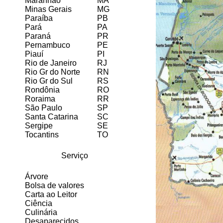
Maranhão
MA
Minas Gerais
MG
Paraíba
PB
Pará
PA
Paraná
PR
Pernambuco
PE
Piauí
PI
Rio de Janeiro
RJ
Rio Gr do Norte
RN
Rio Gr do Sul
RS
Rondônia
RO
Roraima
RR
São Paulo
SP
Santa Catarina
SC
Sergipe
SE
Tocantins
TO
Serviço
Árvore
Bolsa de valores
Carta ao Leitor
Ciência
Culinária
Desaparecidos