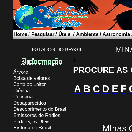
Home
/
Pesquisar
/
Úteis
/
Ambiente
/
Astronomia
MIN
ESTADOS DO BRASIL
+
PROCURE AS 
Árvore
Bolsa de valores
Carta ao Leitor
A
B
C
D
E
F
Ciência
Culinária
Desaparecidos
Descobrimento do Brasil
Emissoras de Rádios
Endereços
Ú
teis
MInas G
Historia do Brasil