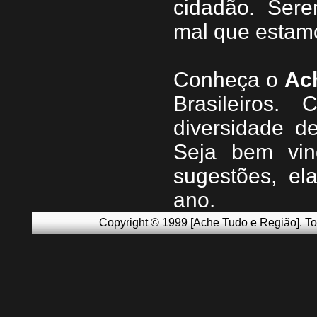
cidadão. Sere
mal que estamo
Conheça
o
A
c
Brasileiros.
diversidade d
Seja b
em vin
sugestões, e
ano.
Copyright © 1999 [Ache Tudo e Região]. To