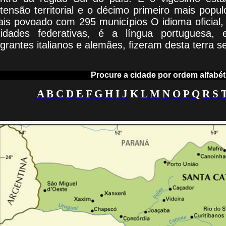
tensão territorial e o décimo primeiro mais popu
is povoado com 295 municípios O idioma oficial
idades federativas, é a língua portuguesa,
grantes italianos e alemães, fizeram desta terra se
Procure a cidade por ordem alfabét
A
B
C
D
E
F
G
H
I
J
K
L
M
N
O
P
Q
R
S