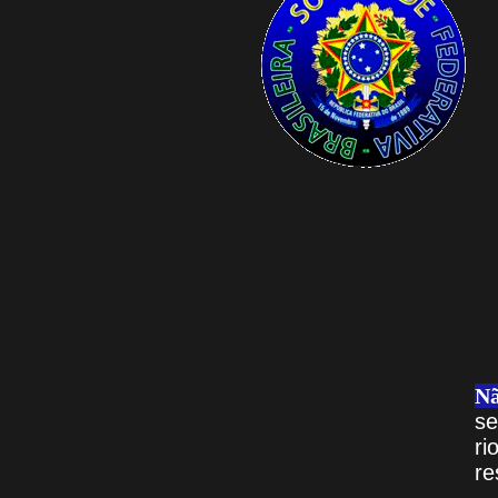
Nã
se
r
re