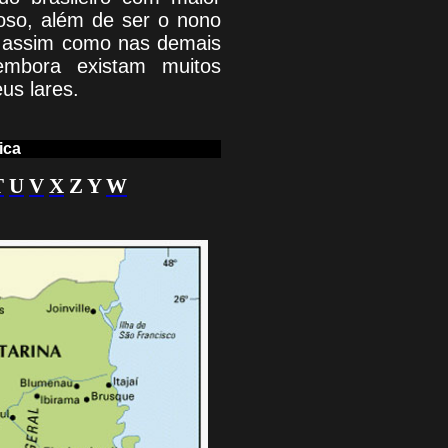
loso, além de ser o nono
, assim como nas demais
 embora existam muitos
us lares.
ica
T
U
V
X
Z Y
W