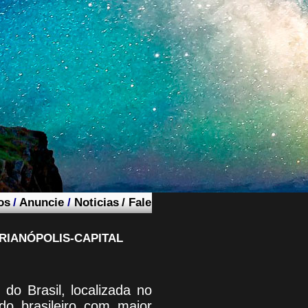
os
/
Anuncie
/
Noticias
/
Fale
RIANÓPOLIS-CAPITAL
do Brasil, localizada no
do brasileiro com maior