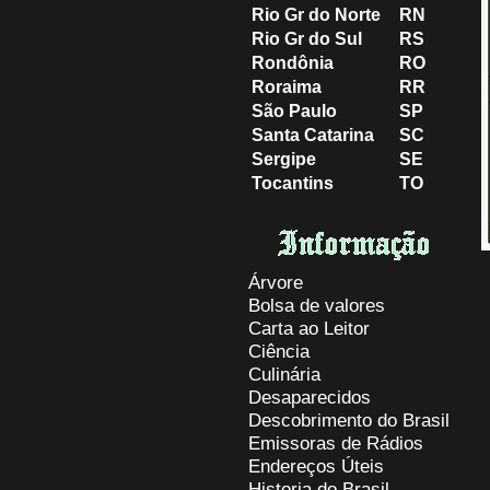
Rio Gr do Norte
RN
Rio Gr do Sul
RS
Rondônia
RO
Roraima
RR
São Paulo
SP
Santa Catarina
SC
Sergipe
SE
Tocantins
TO
Árvore
Bolsa de valores
Carta ao Leitor
Ciência
Culinária
Desaparecidos
Descobrimento do Brasil
Emissoras de Rádios
Endereços
Ú
teis
Historia do Brasil