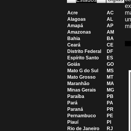
ex
ma
Acre
AC
un
Alagoas
AL
mi
Amapá
AP
Amazonas
AM
Bahia
BA
Ceará
CE
Distrito Federal
DF
Espírito Santo
ES
Goiás
GO
Mato G do Sul
MS
Mato Grosso
MT
Maranhão
MA
Minas Gerais
MG
Paraíba
PB
Pará
PA
Paraná
PR
Pernambuco
PE
Piauí
PI
Rio de Janeiro
RJ