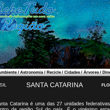
Ambiente
/
Astronomia
/
Recicle
/
Cidades
/
Árvores
/
Din
SANTA CATARINA
SIL
FLO
nta Catarina é uma das 27 unidades federativas 
ntro da região Sul do país. É o vigésimo esta