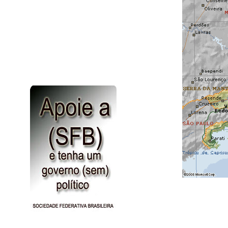
Patologia
Site uteis
Truques do amor
Vídeos
Jogos
Noticias Gerais
Nossa Historia