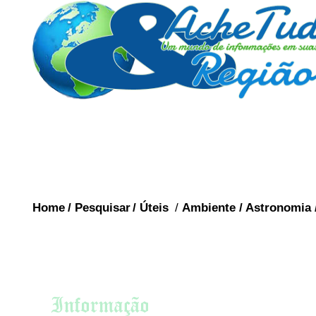
Home
/
Pesquisar
/
Úteis
/
Ambiente
/
Astronomia
ESTAD
ESTADOS DO BRASIL
O Rio de J