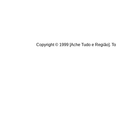
Brasileiros.
diversidade d
Seja b
em vin
sugestões, e
ano.
Copyright © 1999 [Ache Tudo e Região]. To