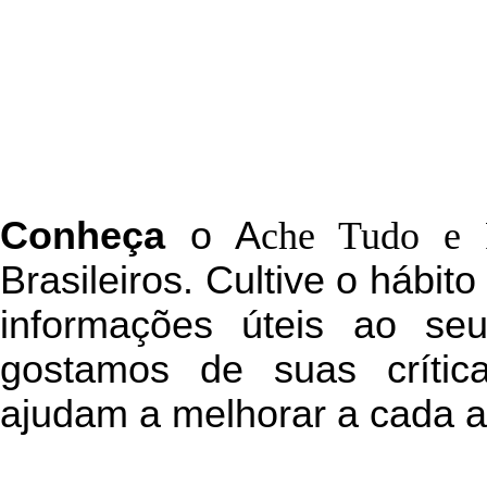
C
onheça
o
A
che Tudo e 
Brasileiros. Cultive o hábit
informações úteis
ao seu 
g
ostamos de suas crític
ajudam a melhorar a cada a