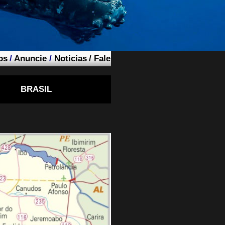
os
/
Anuncie
/
Noticias
/
Fale
BRASIL