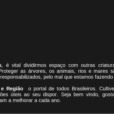
s
, é vital dividirmos espaço com outras criat
Proteger as árvores, os animais, rios e mares 
responsabilizados, pelo mal que estamos fazendo 
 e Região
o portal
de todos Brasileiros. Culti
ões úteis
ao seu dispor
.
Seja b
em vindo
, g
ost
dam a melhorar a cada ano.