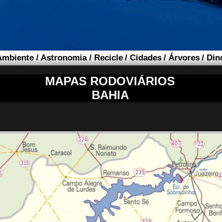
Ambiente
/
Astronomia
/
Recicle
/
Cidades
/
Árvores
/
Din
MAPAS RODOVIÁRIOS
BAHIA