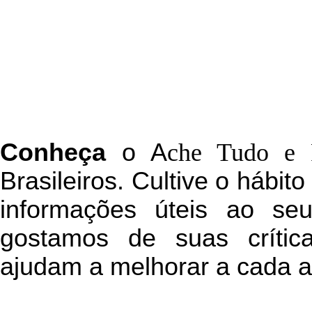
C
onheça
o
A
che Tudo e 
Brasileiros. Cultive o hábit
informações úteis
ao seu 
g
ostamos de suas crític
ajudam a melhorar a cada a