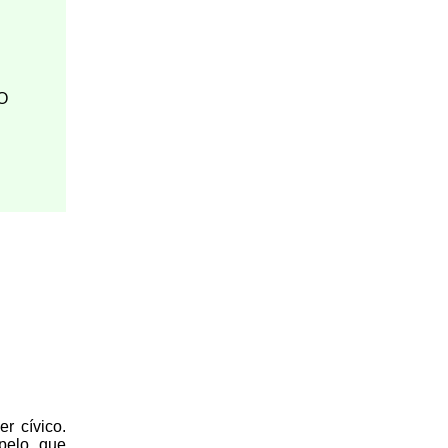
O
r cívico.
 pelo que