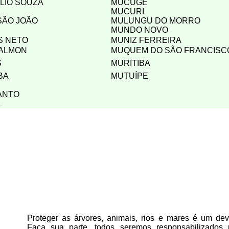
LIO SOUZA
MUCUGÊ
MUCURI
SÃO JOÃO
MULUNGU DO MORRO
MUNDO NOVO
S NETO
MUNIZ FERREIRA
CALMON
MUQUEM DO SÃO FRANCISC
S
MURITIBA
BA
MUTUÍPE
ANTO
A
Proteger as árvores, animais, rios e mares é um deve
Faça sua parte, todos seremos responsabilizados