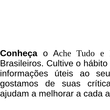
C
onheça
o
A
che Tudo e 
Brasileiros. Cultive o hábit
informações úteis
ao seu 
g
ostamos de suas crític
ajudam a melhorar a cada a