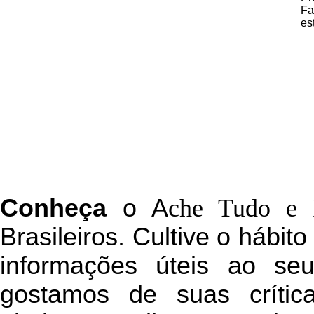
Fa
es
C
onheça
o
A
che Tudo e 
Brasileiros. Cultive o hábit
informações úteis
ao seu 
g
ostamos de suas crític