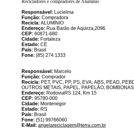
Recicladores e compradores de Aluminio
Alubrás Art
Responsável:
Lucielma
Função:
Compradora
Recicla:
ALUMÍNIO
Endereço:
Rua Barão de Aquirza,2096
CEP:
60871-680
Cidade:
Fortaleza
Estado:
CE
País:
Brasil
Fone:
(85) 274 1333
A
Responsável:
Marcelo
Função:
Comprador
Recicla:
PET, PVC, PP, PS, EVA, ABS, PEAD, PE
OUTROS METAIS, PAPEL, PAPELÃO, BOMBONAS
Endereço:
RodoviaRS 124, Km 15
CEP:
95780-000
Cidade:
Montenegor
Estado:
RS
País:
Brasil
Fone:
(51) 99766060
E-Mail:
angelareciclagem@terra.com.br