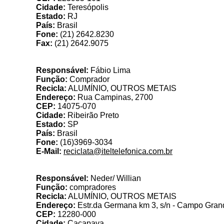
Cidade:
Teresópolis
Estado:
RJ
País:
Brasil
Fone:
(21) 2642.8230
Fax:
(21) 2642.9075
Reciclata
Responsável:
Fábio Lima
Função:
Comprador
Recicla:
ALUMÍNIO, OUTROS METAIS
Endereço:
Rua Campinas, 2700
CEP:
14075-070
Cidade:
Ribeirão Preto
Estado:
SP
País:
Brasil
Fone:
(16)3969-3034
E-Mail:
reciclata@iteltelefonica.com.br
ROTAVI - Co
Responsável:
Neder/ Willian
Função:
compradores
Recicla:
ALUMÍNIO, OUTROS METAIS
Endereço:
Estr.da Germana km 3, s/n - Campo Gran
CEP:
12280-000
Cidade:
Caçapava