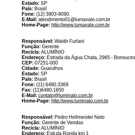
Estado:
SP
País:
Brasil
Fone:
(12) 3903-9090
E-Mail:
atendimento01@lumavale.com.br
Home-Page:
http://www.lumavale.com.br
Responsável:
Waldir Furlani
Função:
Gerente
Recicla:
ALUMÍNIO
Endereço:
Estrada da Água Chata, 2965 - Bonsuce
CEP:
07251-000
Cidade:
Guarulhos
Estado:
SP
País:
Brasil
Fone:
(11) 6480.3369
Fax:
(11)6480.1650
E-Mail:
contato@luminato.com.br
Home-Page:
http://www.luminato.com.br
Responsável:
Pedro Hellmeister Neto
Função:
Gerente de Vendas
Recicla:
ALUMÍNIO
Endereço:
Estr.da Ronda km 1