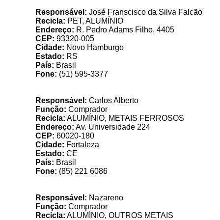
ECOLIXO - Rec
Responsável:
José Franscisco da Silva Falcão
Recicla:
PET, ALUMÍNIO
Endereço:
R. Pedro Adams Filho, 4405
CEP:
93320-005
Cidade:
Novo Hamburgo
Estado:
RS
País:
Brasil
Fone:
(51) 595-3377
F
Responsável:
Carlos Alberto
Função:
Comprador
Recicla:
ALUMÍNIO, METAIS FERROSOS
Endereço:
Av. Universidade 224
CEP:
60020-180
Cidade:
Fortaleza
Estado:
CE
País:
Brasil
Fone:
(85) 221 6086
F
Responsável:
Nazareno
Função:
Comprador
Recicla:
ALUMÍNIO, OUTROS METAIS