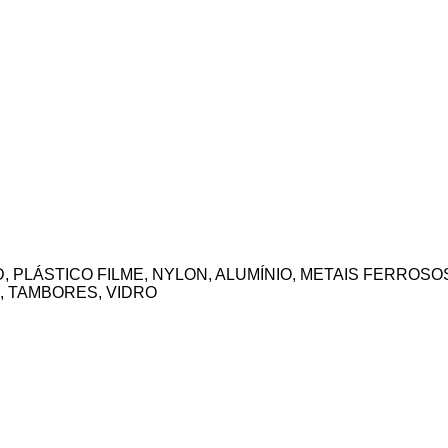
. de Aço e Aluminio do Brasil
ngela Reciclagejm
BD, PLÁSTICO FILME, NYLON, ALUMÍNIO, METAIS FERROSO
, TAMBORES, VIDRO