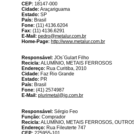
CEP:
18147-000
Cidade:
Araçariguama
Estado:
SP
País:
Brasil
Fone:
(11) 4136.6204
Fax:
(11) 4136.6291
E-Mail:
pedro@metalur.com.br
Home-Page:
http://www.metalur.com.br
Plurimetal
Responsável:
JOs´Gulart Filho
Recicla:
ALUMÍNIO, METAIS FERROSOS
Endereço:
Rua Curitiba, 2010
Cidade:
Faz Rio Grande
Estado:
PR
País:
Brasil
Fone:
(41) 2574987
E-Mail:
plurimetal@ig.com.br
Re
Responsável:
Sérgio Feo
Função:
Comprador
Recicla:
ALUMÍNIO, METAIS FERROSOS, OUTROS
Endereço:
Rua Fileuterte 747
CEP:
225955-101