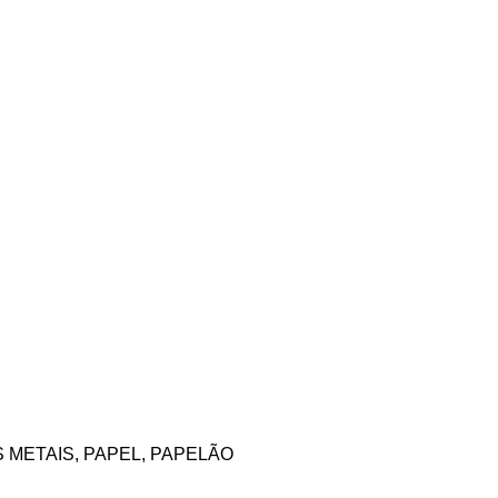
 Recicladora de Metais Ltda.
ciclagem São Pedro
 METAIS, PAPEL, PAPELÃO