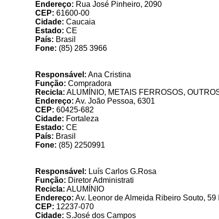
Endereço:
Rua José Pinheiro, 2090
CEP:
61600-00
Cidade:
Caucaia
Estado:
CE
País:
Brasil
Fone:
(85) 285 3966
Responsável:
Ana Cristina
Função:
Compradora
Recicla:
ALUMÍNIO, METAIS FERROSOS, OUTRO
Endereço:
Av. João Pessoa, 6301
CEP:
60425-682
Cidade:
Fortaleza
Estado:
CE
País:
Brasil
Fone:
(85) 2250991
Lumavale
Responsável:
Luís Carlos G.Rosa
Função:
Diretor Administrati
Recicla:
ALUMÍNIO
Endereço:
Av. Leonor de Almeida Ribeiro Souto, 59
CEP:
12237-070
Cidade:
S.José dos Campos