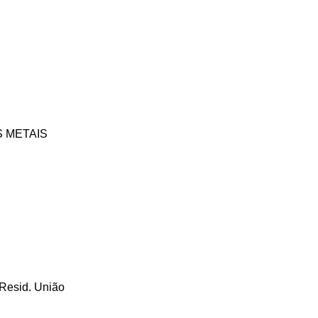
Fundição União
S METAIS
 Com.de Metais e Sucatas
 Resid. União