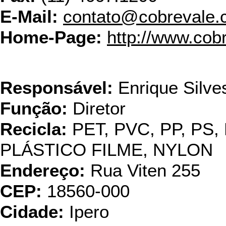
E-Mail:
contato@cobrevale.
Home-Page:
http://www.cob
Comercial A
Responsável:
Enrique Silves
Função:
Diretor
Recicla:
PET, PVC, PP, PS,
PLÁSTICO FILME, NYLON
Endereço:
Rua Viten 255
CEP:
18560-000
Cidade:
Ipero