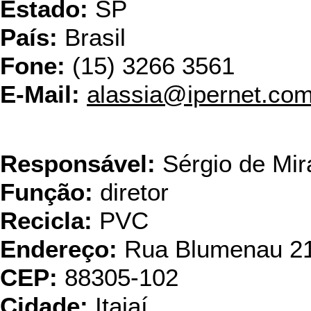
Estado:
SP
País:
Brasil
Fone:
(15) 3266 3561
E-Mail:
alassia@ipernet.com
Ecotubo - Eletrod
Responsável:
Sérgio de Mir
Função:
diretor
Recicla:
PVC
Endereço:
Rua Blumenau 2
CEP:
88305-102
Cidade:
Itajaí