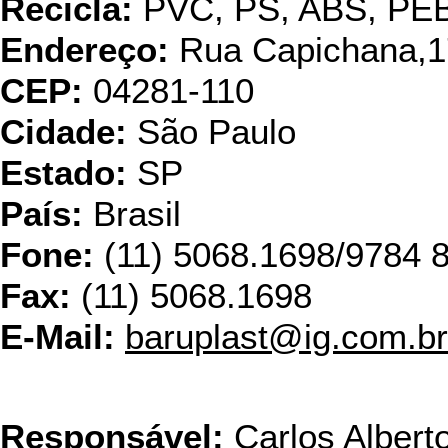
Recicla:
PVC, PS, ABS, PE
Endereço:
Rua Capichana,17
CEP:
04281-110
Cidade:
São Paulo
Estado:
SP
País:
Brasil
Fone:
(11) 5068.1698/9784 
Fax:
(11) 5068.1698
E-Mail:
baruplast@ig.com.br
Cobrevali Ind. 
Responsável:
Carlos Albert