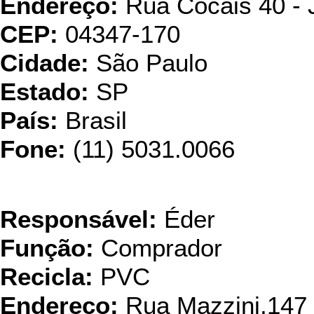
Endereço:
Rua Cocais 40 - 
CEP:
04347-170
Cidade:
São Paulo
Estado:
SP
País:
Brasil
Fone:
(11) 5031.0066
Arteplas Ind. e Com
Responsável:
Éder
Função:
Comprador
Recicla:
PVC
Endereço:
Rua Mazzini,147