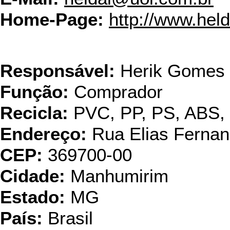
Home-Page:
http://www.hel
HW Gomes Rec
Responsável:
Herik Gomes
Função:
Comprador
Recicla:
PVC, PP, PS, ABS
Endereço:
Rua Elias Fernan
CEP:
369700-00
Cidade:
Manhumirim
Estado:
MG
País:
Brasil