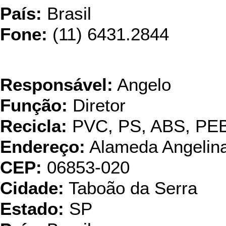
País:
Brasil
Fone:
(11) 6431.2844
Ampol Resíduos T
Responsável:
Angelo
Função:
Diretor
Recicla:
PVC, PS, ABS, PE
Endereço:
Alameda Angelina
CEP:
06853-020
Cidade:
Taboão da Serra
Estado:
SP