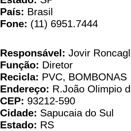
País:
Brasil
Fone:
(11) 6951.7444
Joplast R
Responsável:
Jovir Roncagl
Função:
Diretor
Recicla:
PVC, BOMBONAS
Endereço:
R.João Olimpio da
CEP:
93212-590
Cidade:
Sapucaia do Sul
Estado:
RS