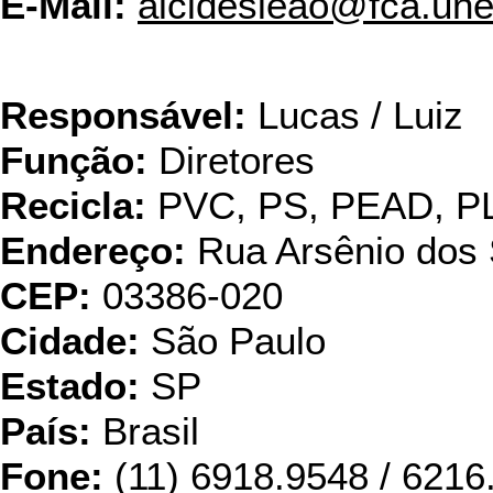
E-Mail:
alcidesleão@fca.une
Quimic 
Responsável:
Lucas / Luiz
Função:
Diretores
Recicla:
PVC, PS, PEAD, P
Endereço:
Rua Arsênio dos
CEP:
03386-020
Cidade:
São Paulo
Estado:
SP
País:
Brasil
Fone:
(11) 6918.9548 / 6216