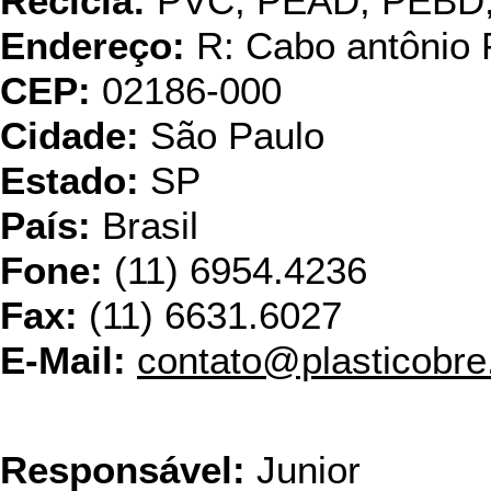
Recicla:
PVC, PEAD, PEBD
Endereço:
R: Cabo antônio 
CEP:
02186-000
Cidade:
São Paulo
Estado:
SP
País:
Brasil
Fone:
(11) 6954.4236
Fax:
(11) 6631.6027
E-Mail:
contato@plasticobre
Plastico
Responsável:
Junior