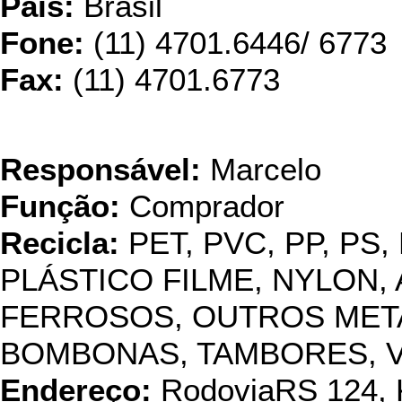
País:
Brasil
Fone:
(11) 4701.6446/ 6773
Fax:
(11) 4701.6773
Angela Re
Responsável:
Marcelo
Função:
Comprador
Recicla:
PET, PVC, PP, PS,
PLÁSTICO FILME, NYLON, 
FERROSOS, OUTROS METAI
BOMBONAS, TAMBORES, 
Endereço:
RodoviaRS 124, 