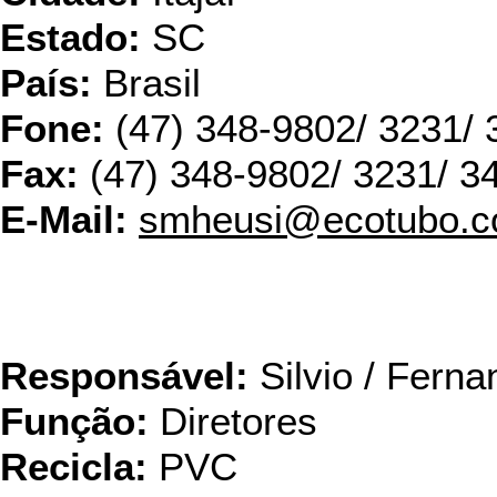
Estado:
SC
País:
Brasil
Fone:
(47) 348-9802/ 3231/ 
Fax:
(47) 348-9802/ 3231/ 3
E-Mail:
smheusi@ecotubo.c
Garinfio Comércio e Rec
Engen
Responsável:
Silvio / Ferna
Função:
Diretores
Recicla:
PVC