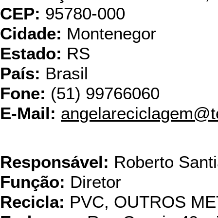
CEP:
95780-000
Cidade:
Montenegor
Estado:
RS
País:
Brasil
Fone:
(51) 99766060
E-Mail:
angelareciclagem@t
Área Limpa R
Responsável:
Roberto Sant
Função:
Diretor
Recicla:
PVC, OUTROS ME