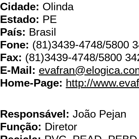
Cidade:
Olinda
Estado:
PE
País:
Brasil
Fone:
(81)3439-4748/5800 
Fax:
(81)3439-4748/5800 34
E-Mail:
evafran@elogica.co
Home-Page:
http://www.eva
Plasticobre Ind. e Com.
Responsável:
João Pejan
Função:
Diretor