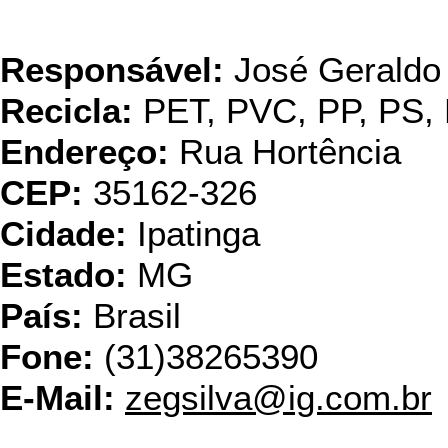
RECIK
Responsável:
José Geraldo 
Recicla:
PET, PVC, PP, PS
Endereço:
Rua Hortência
CEP:
35162-326
Cidade:
Ipatinga
Estado:
MG
País:
Brasil
Fone:
(31)38265390
E-Mail:
zegsilva@ig.com.br