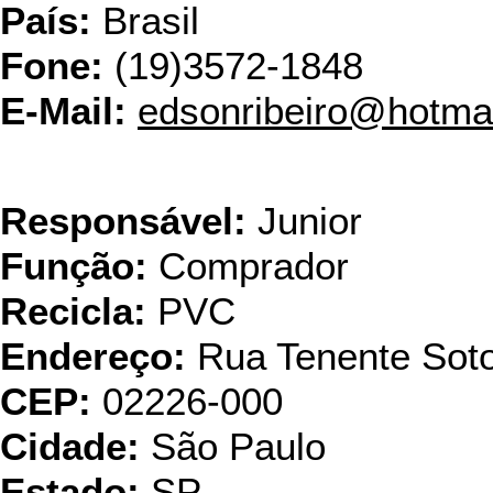
País:
Brasil
Fone:
(19)3572-1848
E-Mail:
edsonribeiro@hotma
JBS Ind. Com. de P
Responsável:
Junior
Função:
Comprador
Recicla:
PVC
Endereço:
Rua Tenente Sot
CEP:
02226-000
Cidade:
São Paulo
Estado:
SP