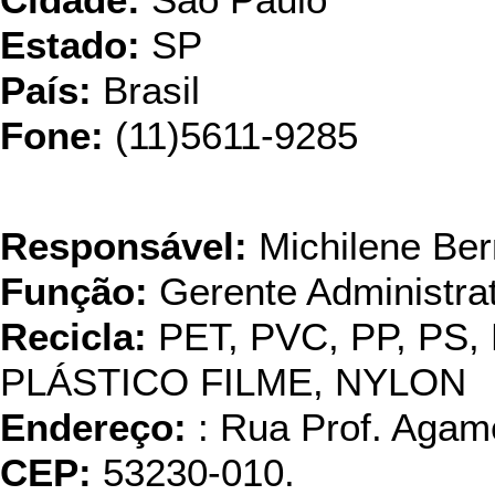
Cidade:
São Paulo
Estado:
SP
País:
Brasil
Fone:
(11)5611-9285
Mercantil e
Responsável:
Michilene Ber
Função:
Gerente Administrat
Recicla:
PET, PVC, PP, PS,
PLÁSTICO FILME, NYLON
Endereço:
: Rua Prof. Agam
CEP:
53230-010.