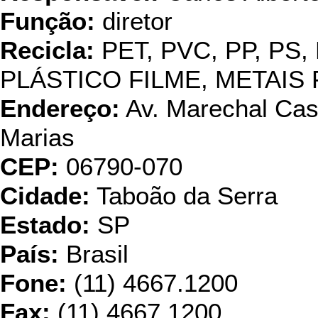
Função:
diretor
Recicla:
PET, PVC, PP, PS,
PLÁSTICO FILME, METAI
Endereço:
Av. Marechal Cast
Marias
CEP:
06790-070
Cidade:
Taboão da Serra
Estado:
SP
País:
Brasil
Fone:
(11) 4667.1200
Fax:
(11) 4667.1200