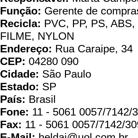
Função:
Gerente de compra
Recicla:
PVC, PP, PS, ABS
FILME, NYLON
Endereço:
Rua Caraipe, 34
CEP:
04280 090
Cidade:
São Paulo
Estado:
SP
País:
Brasil
Fone:
11 - 5061 0057/7142/
Fax:
11 - 5061 0057/7142/30
E-Mail:
heldai@uol.com.br