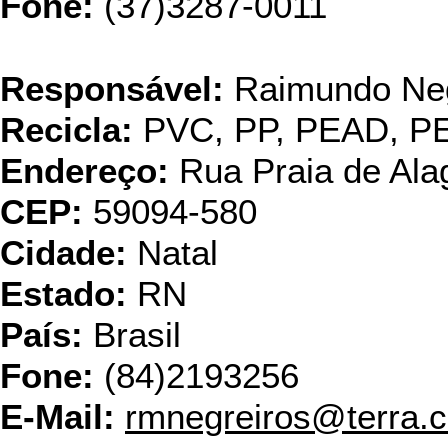
Fone:
(37)3287-0011
Responsável:
Raimundo Neg
Recicla:
PVC, PP, PEAD, 
Endereço:
Rua Praia de Ala
CEP:
59094-580
Cidade:
Natal
Estado:
RN
País:
Brasil
Fone:
(84)2193256
E-Mail:
rmnegreiros@terra.