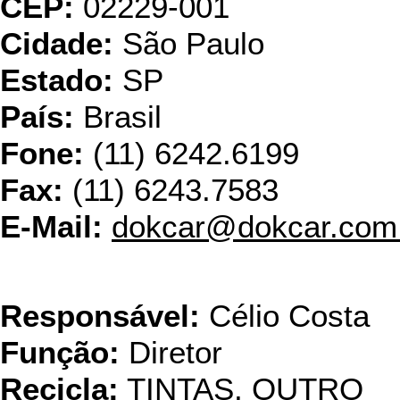
CEP:
02229-001
Cidade:
São Paulo
Estado:
SP
País:
Brasil
Fone:
(11) 6242.6199
Fax:
(11) 6243.7583
E-Mail:
dokcar@dokcar.com
Eco-Dec do 
Responsável:
Célio Costa
Função:
Diretor
Recicla:
TINTAS, OUTRO