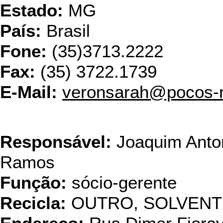
Estado:
MG
País:
Brasil
Fone:
(35)3713.2222
Fax:
(35) 3722.1739
E-Mail:
veronsarah@pocos-n
Violato Indústri
Responsável:
Joaquim Anton
Ramos
Função:
sócio-gerente
Recicla:
OUTRO, SOLVENTE