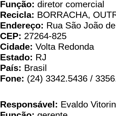
Função:
diretor comercial
Recicla:
BORRACHA, OUT
Endereço:
Rua São João del
CEP:
27264-825
Cidade:
Volta Redonda
Estado:
RJ
País:
Brasil
Fone:
(24) 3342.5436 / 3356
Resicor Tintas 
Responsável:
Evaldo Vitori
Função:
gerente