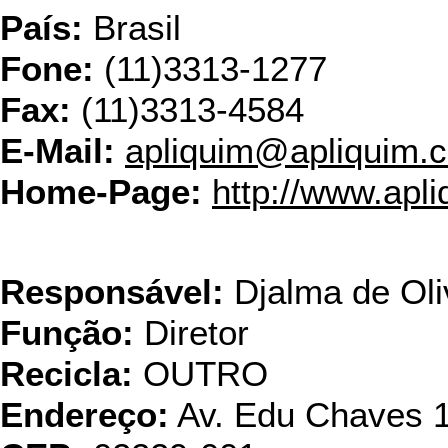
País:
Brasil
Fone:
(11)3313-1277
Fax:
(11)3313-4584
E-Mail:
apliquim@apliquim.
Home-Page:
http://www.apl
DOKCAR C
Responsável:
Djalma de Oliv
Função:
Diretor
Recicla:
OUTRO
Endereço:
Av. Edu Chaves 