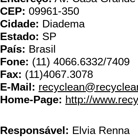
CEP:
09961-350
Cidade:
Diadema
Estado:
SP
País:
Brasil
Fone:
(11) 4066.6332/7409
Fax:
(11)4067.3078
E-Mail:
recyclean@recyclea
Home-Page:
http://www.rec
RENBA - Assessoria Amb
Responsável:
Elvia Renna