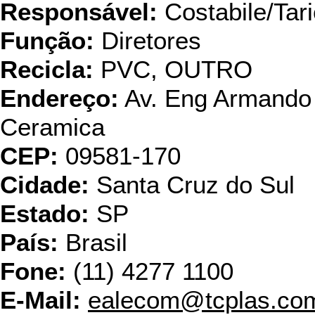
Responsável:
Costabile/Tar
Função:
Diretores
Recicla:
PVC, OUTRO
Endereço:
Av. Eng Armando d
Ceramica
CEP:
09581-170
Cidade:
Santa Cruz do Sul
Estado:
SP
País:
Brasil
Fone:
(11) 4277 1100
E-Mail:
ealecom@tcplas.com