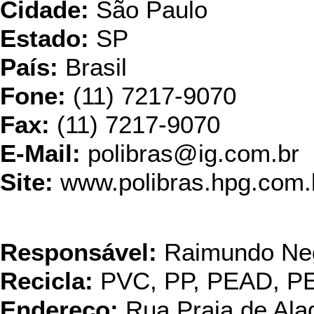
Cidade:
São Paulo
Estado:
SP
País:
Brasil
Fone:
(11) 7217-9070
Fax:
(11) 7217-9070
E-Mail:
polibras@ig.com.br
Site:
www.polibras.hpg.com.
Recicl
Responsável:
Raimundo Neg
Recicla:
PVC, PP, PEAD, 
Endereço:
Rua Praia de Ala