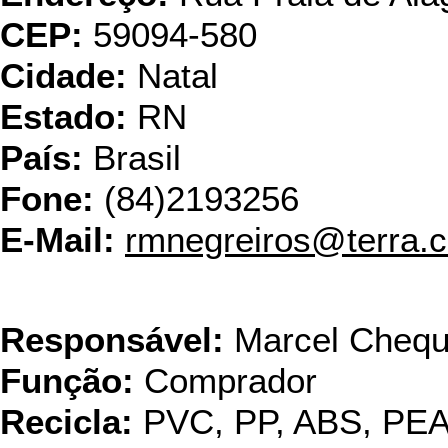
CEP:
59094-580
Cidade:
Natal
Estado:
RN
País:
Brasil
Fone:
(84)2193256
E-Mail:
rmnegreiros@terra.
Reciclagem 
Responsável:
Marcel Chequ
Função:
Comprador
Recicla:
PVC, PP, ABS, PE