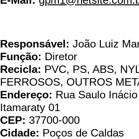
E-Mail:
gpm1@netsite.com.
Veronsarah Recuperadora
de Suca
Responsável:
João Luiz Mar
Função:
Diretor
Recicla:
PVC, PS, ABS, NY
FERROSOS, OUTROS META
Endereço:
Rua Saulo Inácio
Itamaraty 01
CEP:
37700-000
Cidade:
Poços de Caldas