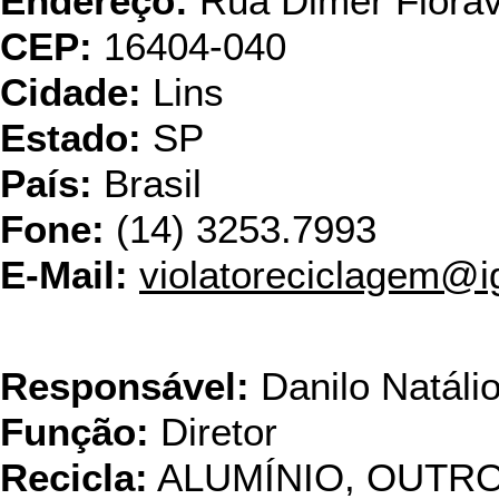
Endereço:
Rua Dimer Fioravan
CEP:
16404-040
Cidade:
Lins
Estado:
SP
País:
Brasil
Fone:
(14) 3253.7993
E-Mail:
violatoreciclagem@i
Zinco
Responsável:
Danilo Natáli
Função:
Diretor
Recicla:
ALUMÍNIO, OUTR