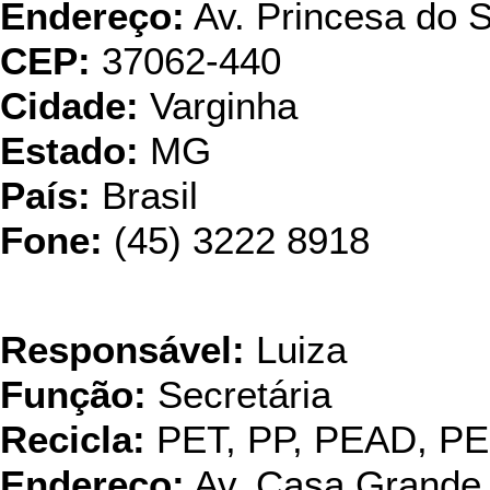
Endereço:
Av. Princesa do 
CEP:
37062-440
Cidade:
Varginha
Estado:
MG
País:
Brasil
Fone:
(45) 3222 8918
Recyclean Po
Responsável:
Luiza
Função:
Secretária
Recicla:
PET, PP, PEAD, P
Endereço:
Av. Casa Grande