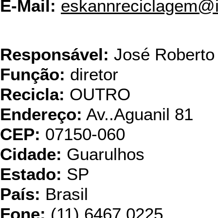
E-Mail:
eskannreciclagem@i
Gauss In
Responsável:
José Roberto 
Função:
diretor
Recicla:
OUTRO
Endereço:
Av..Aguanil 81
CEP:
07150-060
Cidade:
Guarulhos
Estado:
SP
País:
Brasil
Fone:
(11) 6467.0225