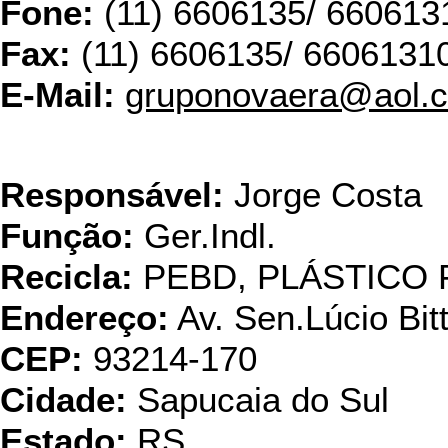
Fone:
(11) 6606135/ 660613
Fax:
(11) 6606135/ 6606131
E-Mail:
gruponovaera@aol.
Plas
Responsável:
Jorge Costa
Função:
Ger.Indl.
Recicla:
PEBD, PLÁSTICO 
Endereço:
Av. Sen.Lúcio Bit
CEP:
93214-170
Cidade:
Sapucaia do Sul
Estado:
RS