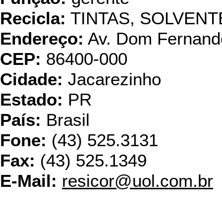
Recicla:
TINTAS, SOLVENT
Endereço:
Av. Dom Fernand
CEP:
86400-000
Cidade:
Jacarezinho
Estado:
PR
País:
Brasil
Fone:
(43) 525.3131
Fax:
(43) 525.1349
E-Mail:
resicor@uol.com.br
TC Artefato