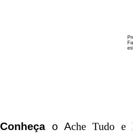
Pr
Fa
es
C
onheça
o
A
che Tudo e 