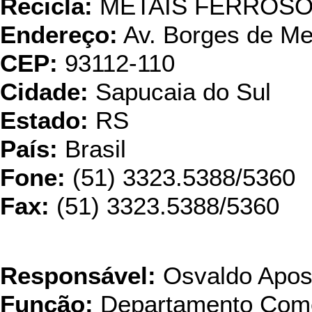
Recicla:
METAIS FERROSO
Endereço:
Av. Borges de Me
CEP:
93112-110
Cidade:
Sapucaia do Sul
Estado:
RS
País:
Brasil
Fone:
(51) 3323.5388/5360
Fax:
(51) 3323.5388/5360
Pam Ta
Responsável:
Osvaldo Apos
Função:
Departamento Come