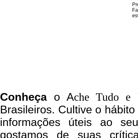
Pr
Fa
es
C
onheça
o
A
che Tudo e 
Brasileiros. Cultive o hábit
informações úteis
ao seu 
g
ostamos de suas crític