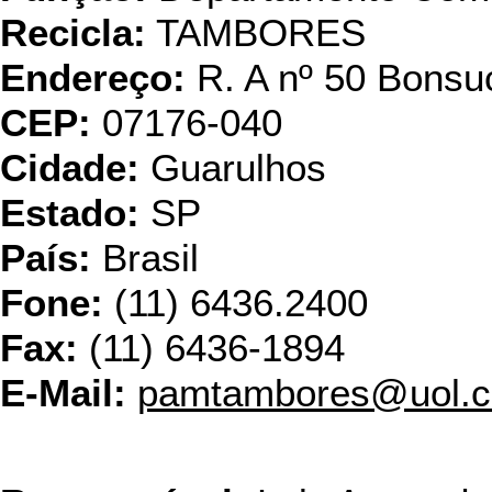
Recicla:
TAMBORES
Endereço:
R. A nº 50 Bonsu
CEP:
07176-040
Cidade:
Guarulhos
Estado:
SP
País:
Brasil
Fone:
(11) 6436.2400
Fax:
(11) 6436-1894
E-Mail:
pamtambores@uol.c
Tecnotam Soluçõe