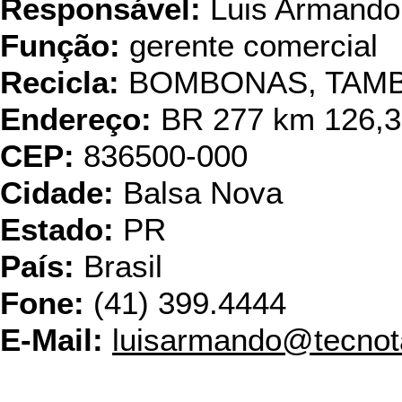
Responsável:
Luis Armando 
Função:
gerente comercial
Recicla:
BOMBONAS, TAM
Endereço:
BR 277 km 126,3 
CEP:
836500-000
Cidade:
Balsa Nova
Estado:
PR
País:
Brasil
Fone:
(41) 399.4444
E-Mail:
luisarmando@tecno
USI