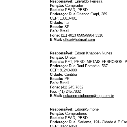
Responsável:
Enivaldo Ferreira
Função:
Comprador
Recicla:
PEAD, PEBD
Endereço:
Rua Orlando Carpi, 289
CEP:
13310-401
Cidade:
Itu
Estado:
SP
País:
Brasil
Fone:
(11) 4013 0505/9904 3310
E-Mail:
eflex@hotmail.com
E
Responsável:
Edson Knabben Nunes
Função:
Diretor
Recicla:
PET, PEBD, METAIS FERROSOS, P
Endereço:
Rua Raul Pompéia, 567
CEP:
81240-000
Cidade:
Curitiba
Estado:
PR
País:
Brasil
Fone:
(41) 245.7832
Fax:
(41) 245.7832
E-Mail:
eskannreciclagem@ieg.com.br
Expansil
Responsável:
Edson/Simone
Função:
Compradores
Recicla:
PEAD, PEBD
Endereço:
Rua. Seriema, 191- Cidade A.E.Car
CEP:
08220-050