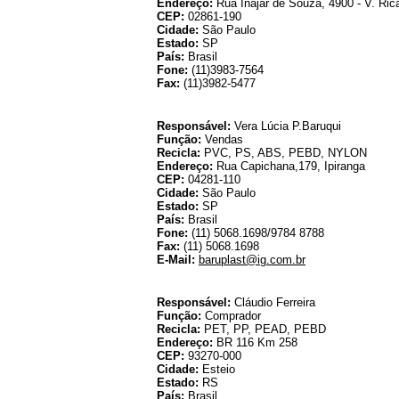
Endereço:
Rua Inajar de Souza, 4900 - V. Ric
CEP:
02861-190
Cidade:
São Paulo
Estado:
SP
País:
Brasil
Fone:
(11)3983-7564
Fax:
(11)3982-5477
Responsável:
Vera Lúcia P.Baruqui
Função:
Vendas
Recicla:
PVC, PS, ABS, PEBD, NYLON
Endereço:
Rua Capichana,179, Ipiranga
CEP:
04281-110
Cidade:
São Paulo
Estado:
SP
País:
Brasil
Fone:
(11) 5068.1698/9784 8788
Fax:
(11) 5068.1698
E-Mail:
baruplast@ig.com.br
Responsável:
Cláudio Ferreira
Função:
Comprador
Recicla:
PET, PP, PEAD, PEBD
Endereço:
BR 116 Km 258
CEP:
93270-000
Cidade:
Esteio
Estado:
RS
País:
Brasil