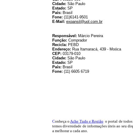
Cidade:
São Paulo
Estado:
SP
País:
Brasil
Fone:
(11)6141-9501
E-Mail:
expansil@uol.com.br
Responsável:
Márcio Pereira
Função:
Comprador
Recicla:
PEBD
Endereço:
Rua Itamaracá, 439 - Moóca
CEP:
03179-010
Cidade:
São Paulo
Estado:
SP
País:
Brasil
Fone:
(11) 6605 6719
C
onheça o
A
che Tudo e Região
o portal
de todos 
temos
diversidade de informações úteis
ao seu dis
a melhorar a cada ano.