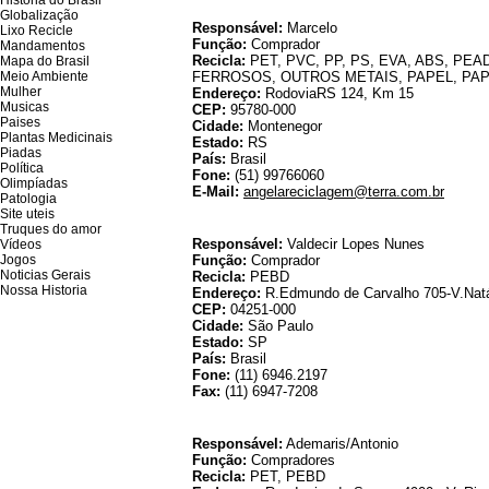
Historia do Brasil
Globalização
Responsável:
Marcelo
Lixo Recicle
Função:
Comprador
Mandamentos
Recicla:
PET, PVC, PP, PS, EVA, ABS, PEA
Mapa do Brasil
Meio Ambiente
FERROSOS, OUTROS METAIS, PAPEL, PA
Mulher
Endereço:
RodoviaRS 124, Km 15
Musicas
CEP:
95780-000
Paises
Cidade:
Montenegor
Plantas Medicinais
Estado:
RS
Piadas
País:
Brasil
Política
Fone:
(51) 99766060
Olimpíadas
E-Mail:
angelareciclagem@terra.com.br
Patologia
Site uteis
Truques do amor
Responsável:
Valdecir Lopes Nunes
Vídeos
Jogos
Função:
Comprador
Noticias Gerais
Recicla:
PEBD
Nossa Historia
Endereço:
R.Edmundo de Carvalho 705-V.Natá
CEP:
04251-000
Cidade:
São Paulo
Estado:
SP
País:
Brasil
Fone:
(11) 6946.2197
Fax:
(11) 6947-7208
Ar
Responsável:
Ademaris/Antonio
Função:
Compradores
Recicla:
PET, PEBD