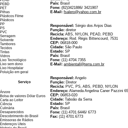
PEAD
País:
Brasil
PEBD
Fone:
(82)3421886/ 3421907
PET
E-Mail:
fsalero@yahoo.com.br
Pilhas
Plásticos Filme
Plásticos
Ambi
PP
Responsável:
Sérgio dos Anjos Dias
PS
Função:
diretor
PVC
Recicla:
ABS, NYLON, PEAD, PEBD
Serragem
Endereço:
Rod. Régis Bittencourd, 7531
Solvente
CEP:
06818-000
Tambores
Cidade:
São Paulo
Tecidos
Estado:
SP
Tintas
País:
Brasil
Vidros
Fone:
(11) 4704.7355
Lixo Tecnológico
Lixo sem dono
E-Mail:
ambientall@terra.com.br
Lixo Hospitalar
Poluição em geral
Ampol
Responsável:
Angelo
Serviço
Função:
Diretor
Recicla:
PVC, PS, ABS, PEBD, NYLON
Endereço:
Alameda Angelina Caner Pazzini 6
Árvore
CEP:
06853-020
Bolsa de valores Dólar Euros
Cidade:
Taboão da Serra
Carta ao Leitor
Estado:
SP
Ciência
País:
Brasil
Culinária
Desaparecidos
Fone:
(11) 4701.6446/ 6773
Descobrimento do Brasil
Fax:
(11) 4701.6773
Emissoras de Rádios
Endereços Uteis