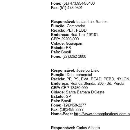
Fone:
(51) 473.9544/6400
Fax:
(51) 473.9501
Responsável:
Isaias Luiz Santos
Função:
Comprador
Recicla:
PET, PEBD
Endereço:
Rua Tirol,19/101
CEP:
29200-000
Cidade:
Guarapari
Estado:
ES
País:
Brasil
Fone:
(27)3262 1800
C
Responsável:
José ou Elsio
Função:
Dep. comercial
Recicla:
PP, PS, EVA, PEAD, PEBD, NYLON
Endereço:
Rua da Blenda, 206 - Jd. Pérola
CEP:
CEP 13450-000
Cidade:
Santa Barbara D'Oeste
Estado:
SP
País:
Brasil
Fone:
(19)3458-2277
Fax:
(19)3458-2277
Home-Page:
http://www.camarplasticos.com.b
Cobr
Responsável:
Carlos Alberto