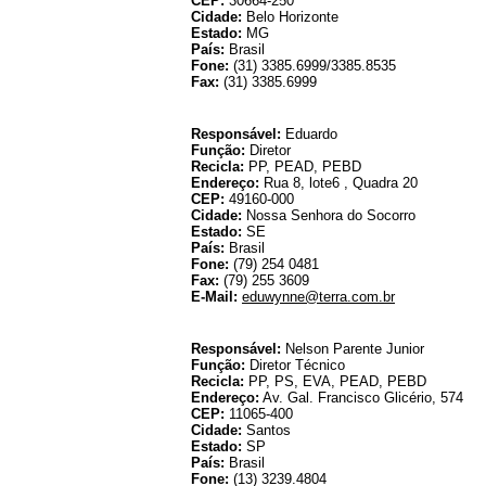
CEP:
30664-250
Cidade:
Belo Horizonte
Estado:
MG
País:
Brasil
Fone:
(31) 3385.6999/3385.8535
Fax:
(31) 3385.6999
Responsável:
Eduardo
Função:
Diretor
Recicla:
PP, PEAD, PEBD
Endereço:
Rua 8, lote6 , Quadra 20
CEP:
49160-000
Cidade:
Nossa Senhora do Socorro
Estado:
SE
País:
Brasil
Fone:
(79) 254 0481
Fax:
(79) 255 3609
E-Mail:
eduwynne@terra.com.br
EBR - Empre
Responsável:
Nelson Parente Junior
Função:
Diretor Técnico
Recicla:
PP, PS, EVA, PEAD, PEBD
Endereço:
Av. Gal. Francisco Glicério, 574
CEP:
11065-400
Cidade:
Santos
Estado:
SP
País:
Brasil
Fone:
(13) 3239.4804