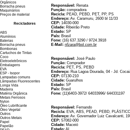
Orgânicos
Responsável:
Renata
Borracha pneus
Função:
compradora
Maquinários
Recicla:
PEAD, PEBD, PET, PP, PS
Preços de material
Endereço:
Av. Caramuru, 2600 bl 11/33
CEP:
14030-000
Recicladores
Cidade:
Ribeirão Preto
Estado:
SP
ABS
País:
Brasil
Alumínios
Fone:
(16) 637.3290 / 9724.3918
Baterias
E-Mail:
nfzara@bol.com.br
Borracha pneus
Bombonas
Cartuchos de Tintas
AJ Comércio Va
Coco
Responsável:
José Paulo
Eletroeletrônicos
Função:
Comprador
Embalagens
Recicla:
PET, PS, PEBD
EVA
Endereço:
Rua Lagoa Dourada, 04 - Jd. Cocai
ESP - Isopor
CEP:
07130-210
Lampadas comuns
Cidade:
Guarulhos
Lâmpadas Fluorescentes
Estado:
SP
Longa Vida
País:
Brasil
Madeira
Fone:
(11)6403-3972/ 64033996/ 644331197
Matéria Orgânica
Metais Ferrosos
Nylon
Ambiental Nordeste i
Óleo Lubrificante
Responsável:
Fernando
Óleo Vegetal
Recicla:
EVA, ABS, PEAD, PEBD, PLÁSTIC
Outros
Endereço:
Av. Governador Luiz Cavalcanti, 197,
Outros Metais
CEP:
57082-000
Papel
Cidade:
Maceió
Papelão
Estado:
AL