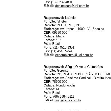
Fax:
(13) 3239.4804
E-Mail:
dealnelson@uol.com.br
Eco Ambiental C
Responsável:
Laércio
Função:
´diretor
Recicla:
PEBD, PET, PP
Endereço:
Av. Itapark, 1000 - Vl. Bocaina
CEP:
09350-000
Cidade:
Mauá
Estado:
SP
País:
Brasil
Fone:
(11) 4515.1351
Fax:
(11) 4545.5274
E-Mail:
ecoambiental@uol.com.br
Ecológica C
Responsável:
Sérgio Oliveira Guimarães
Função:
Gerente
Recicla:
PP, PEAD, PEBD, PLÁSTICO FILM
Endereço:
Av. Anselmo Cardinal - Distrito Indus
CEP:
78700-000
Cidade:
Rondonópolis
Estado:
MT
País:
Brasil
Fone:
(66) 9984-3111
E-Mail:
sog@terra.com.br