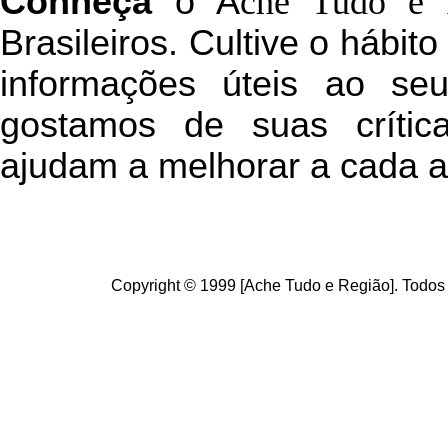
C
onheça
o
A
che Tudo e 
Brasileiros. Cultive o hábit
informações úteis
ao seu 
g
ostamos de suas crític
ajudam a melhorar a cada a
Copyright © 1999 [Ache Tudo e Região]. Todos 