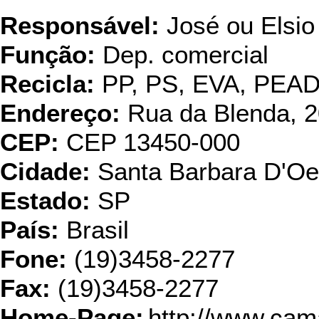
Responsável:
José ou Elsio
Função:
Dep. comercial
Recicla:
PP, PS, EVA, PEA
Endereço:
Rua da Blenda, 20
CEP:
CEP 13450-000
Cidade:
Santa Barbara D'Oe
Estado:
SP
País:
Brasil
Fone:
(19)3458-2277
Fax:
(19)3458-2277
Home-Page:
http://www.cam