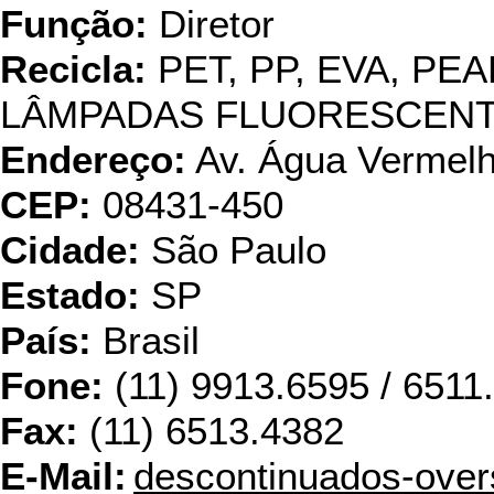
Função:
Diretor
Recicla:
PET, PP, EVA, PEA
LÂMPADAS FLUORESCEN
Endereço:
Av. Água Vermel
CEP:
08431-450
Cidade:
São Paulo
Estado:
SP
País:
Brasil
Fone:
(11) 9913.6595 / 6511.
Fax:
(11) 6513.4382
E-Mail:
descontinuados-ove