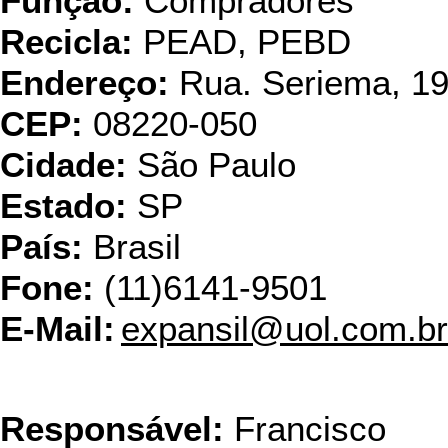
Função:
Compradores
Recicla:
PEAD, PEBD
Endereço:
Rua. Seriema, 19
CEP:
08220-050
Cidade:
São Paulo
Estado:
SP
País:
Brasil
Fone:
(11)6141-9501
E-Mail:
expansil@uol.com.br
FMJ - C
Responsável:
Francisco