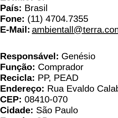
País:
Brasil
Fone:
(11) 4704.7355
E-Mail:
ambientall@terra.co
Ambp
Responsável:
Genésio
Função:
Comprador
Recicla:
PP, PEAD
Endereço:
Rua Evaldo Calab
CEP:
08410-070
Cidade:
São Paulo