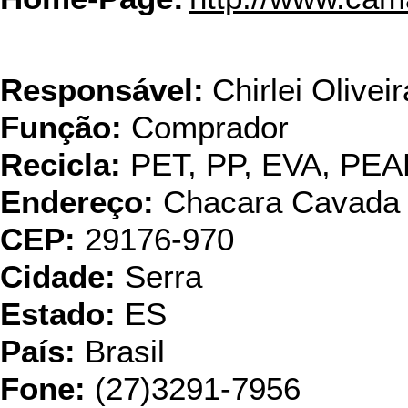
Ciclo Cia d
Responsável:
Chirlei Oliveir
Função:
Comprador
Recicla:
PET, PP, EVA, PE
Endereço:
Chacara Cavada 
CEP:
29176-970
Cidade:
Serra
Estado:
ES
País:
Brasil
Fone:
(27)3291-7956