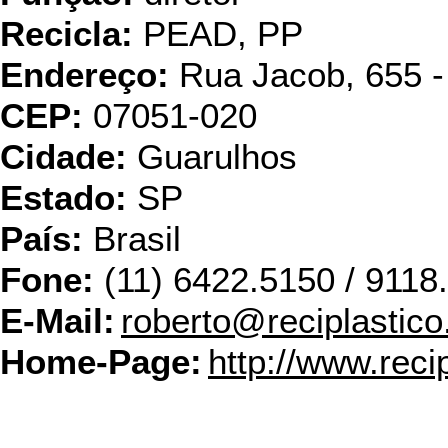
Recicla:
PEAD, PP
Endereço:
Rua Jacob, 655 - 
CEP:
07051-020
Cidade:
Guarulhos
Estado:
SP
País:
Brasil
Fone:
(11) 6422.5150 / 9118
E-Mail:
roberto@reciplastico
Home-Page:
http://www.reci
Bett