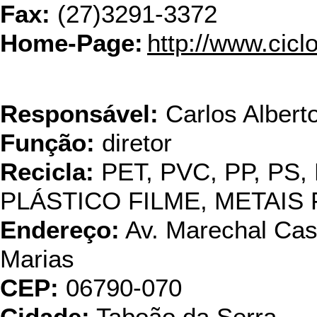
Fax:
(27)3291-3372
Home-Page:
http://www.ciclo
Cobrevali Ind. 
Responsável:
Carlos Albert
Função:
diretor
Recicla:
PET, PVC, PP, PS,
PLÁSTICO FILME, METAI
Endereço:
Av. Marechal Cast
Marias
CEP:
06790-070