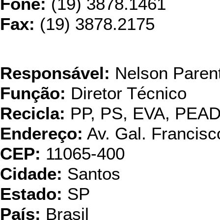
Fone:
(19) 3878.1461
Fax:
(19) 3878.2175
EBR - Empresa Brasile
Responsável:
Nelson Parent
Função:
Diretor Técnico
Recicla:
PP, PS, EVA, PEA
Endereço:
Av. Gal. Francisc
CEP:
11065-400
Cidade:
Santos
Estado:
SP
País:
Brasil