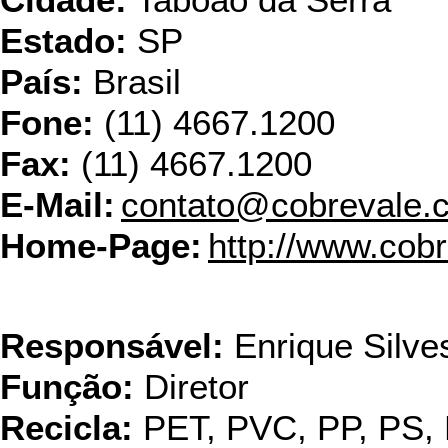
Cidade:
Taboão da Serra
Estado:
SP
País:
Brasil
Fone:
(11) 4667.1200
Fax:
(11) 4667.1200
E-Mail:
contato@cobrevale.
Home-Page:
http://www.cob
Comercial A
Responsável:
Enrique Silves
Função:
Diretor
Recicla:
PET, PVC, PP, PS,