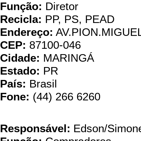
Função:
Diretor
Recicla:
PP, PS, PEAD
Endereço:
AV.PION.MIGUE
CEP:
87100-046
Cidade:
MARINGÁ
Estado:
PR
País:
Brasil
Fone:
(44) 266 6260
Expansil Ind. e Com
Responsável:
Edson/Simon