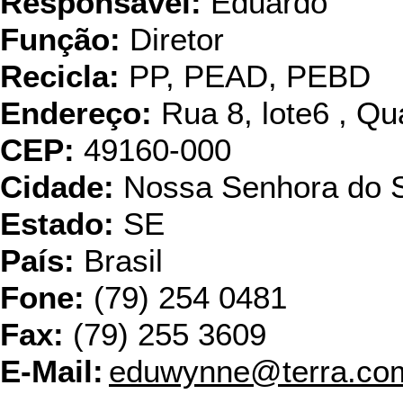
Responsável:
Eduardo
Função:
Diretor
Recicla:
PP, PEAD, PEBD
Endereço:
Rua 8, lote6 , Qu
CEP:
49160-000
Cidade:
Nossa Senhora do 
Estado:
SE
País:
Brasil
Fone:
(79) 254 0481
Fax:
(79) 255 3609
E-Mail:
eduwynne@terra.co