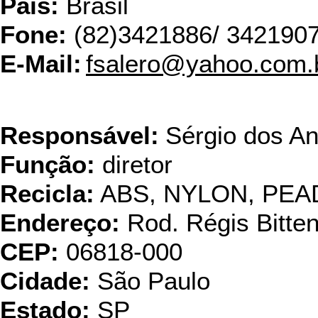
País:
Brasil
Fone:
(82)3421886/ 342190
E-Mail:
fsalero@yahoo.com.
Ambiental Reci
Responsável:
Sérgio dos An
Função:
diretor
Recicla:
ABS, NYLON, PEA
Endereço:
Rod. Régis Bitte
CEP:
06818-000
Cidade:
São Paulo
Estado:
SP