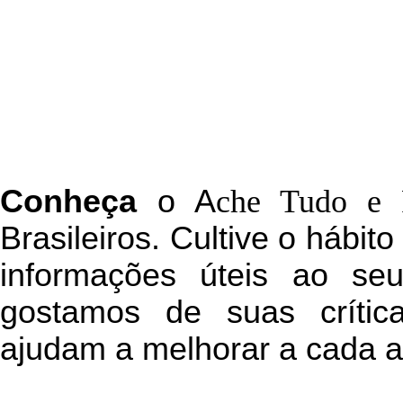
C
onheça
o
A
che Tudo e 
Brasileiros. Cultive o hábit
informações úteis
ao seu 
g
ostamos de suas crític
ajudam a melhorar a cada a