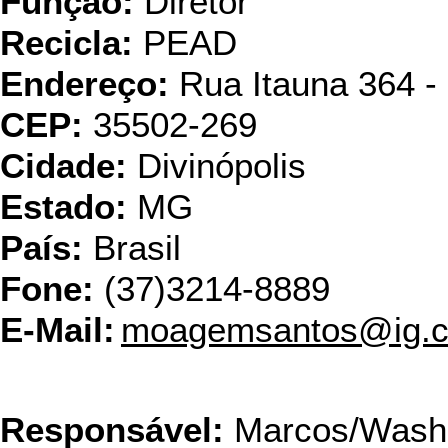
Função:
Diretor
Recicla:
PEAD
Endereço:
Rua Itauna 364 -
CEP:
35502-269
Cidade:
Divinópolis
Estado:
MG
País:
Brasil
Fone:
(37)3214-8889
E-Mail:
moagemsantos@ig.c
Cop
Responsável:
Marcos/Washi