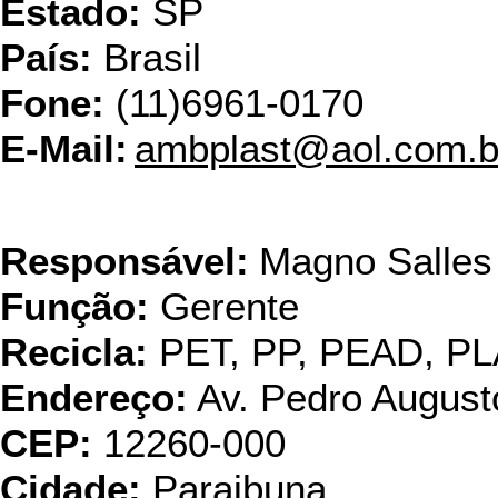
Estado:
SP
País:
Brasil
Fone:
(11)6961-0170
E-Mail:
ambplast@aol.com.b
Amplast Ind. e Com
Responsável:
Magno Salles
Função:
Gerente
Recicla:
PET, PP, PEAD, P
Endereço:
Av. Pedro August
CEP:
12260-000
Cidade:
Paraibuna