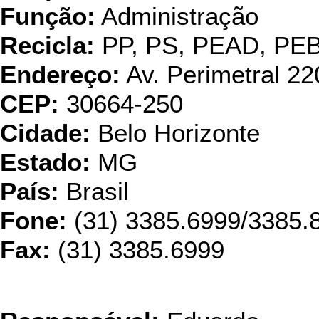
Função:
Administração
Recicla:
PP, PS, PEAD, PE
Endereço:
Av. Perimetral 22
CEP:
30664-250
Cidade:
Belo Horizonte
Estado:
MG
País:
Brasil
Fone:
(31) 3385.6999/3385.
Fax:
(31) 3385.6999
CPS Indús