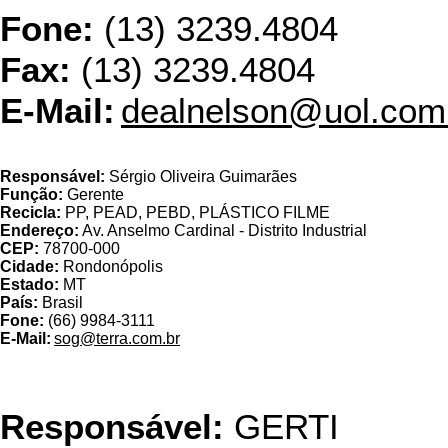
Fone:
(13) 3239.4804
Fax:
(13) 3239.4804
E-Mail:
dealnelson@uol.com
Ecológica Com. de Prod
Responsável:
Sérgio Oliveira Guimarães
Função:
Gerente
Recicla:
PP, PEAD, PEBD, PLÁSTICO FILME
Endereço:
Av. Anselmo Cardinal - Distrito Industrial
CEP:
78700-000
Cidade:
Rondonópolis
Estado:
MT
País:
Brasil
Fone:
(66) 9984-3111
E-Mail:
sog@terra.com.br
ENGEPLASTIC IND.
Responsável:
GERTI