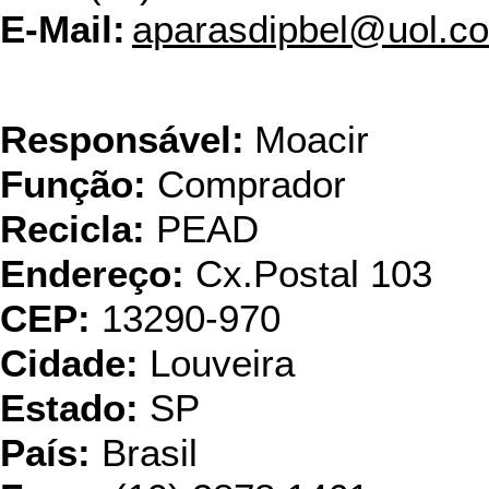
E-Mail:
aparasdipbel@uol.c
Dino
Responsável:
Moacir
Função:
Comprador
Recicla:
PEAD
Endereço:
Cx.Postal 103
CEP:
13290-970
Cidade:
Louveira
Estado:
SP
País:
Brasil