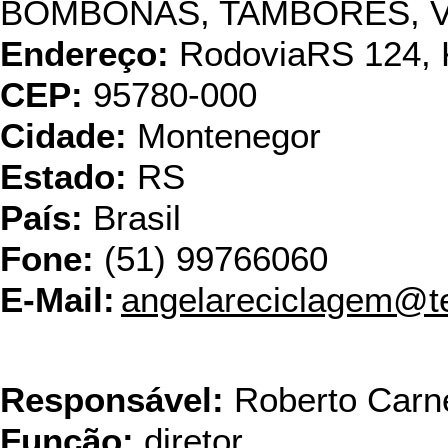
BOMBONAS, TAMBORES, 
Endereço:
RodoviaRS 124, 
CEP:
95780-000
Cidade:
Montenegor
Estado:
RS
País:
Brasil
Fone:
(51) 99766060
E-Mail:
angelareciclagem@te
Barbosa & Carnevale Co
Responsável:
Roberto Carn
Função:
diretor