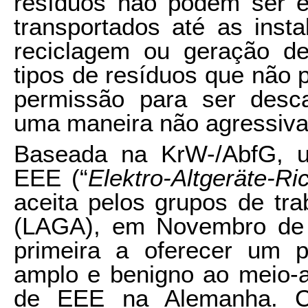
resíduos não podem ser e
transportados até as inst
reciclagem ou geração de
tipos de resíduos que não
permissão para ser desca
uma maneira não agressiva
Baseada na KrW-/AbfG, um
EEE (“
Elektro-Altgeräte-Ric
aceita pelos grupos de tra
(LAGA), em Novembro de 
primeira a oferecer um pa
amplo e benigno ao meio-a
de EEE na Alemanha. Co