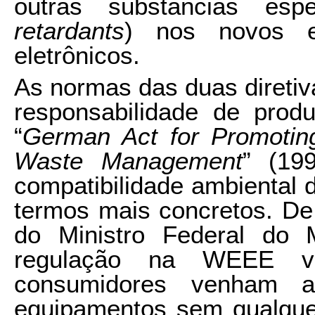
outras substâncias espe
retardants
) nos novos eq
eletrônicos.
As normas das duas diretiv
responsabilidade de prod
“
German Act for Promotin
Waste Management
” (19
compatibilidade ambiental 
termos mais concretos. D
do Ministro Federal do 
regulação na WEEE v
consumidores venham 
equipamentos sem qualquer