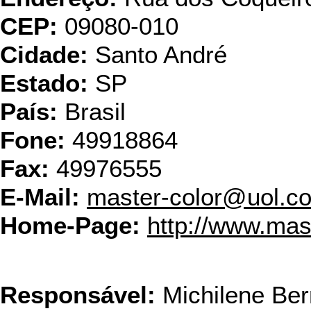
CEP:
09080-010
Cidade:
Santo André
Estado:
SP
País:
Brasil
Fone:
49918864
Fax:
49976555
E-Mail:
master-color@uol.c
Home-Page:
http://www.mas
Mercantil e
Responsável:
Michilene Ber