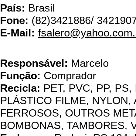
País:
Brasil
Fone:
(82)3421886/ 342190
E-Mail:
fsalero@yahoo.com.
Angela Re
Responsável:
Marcelo
Função:
Comprador
Recicla:
PET, PVC, PP, PS,
PLÁSTICO FILME, NYLON, 
FERROSOS, OUTROS METAI
BOMBONAS, TAMBORES, 