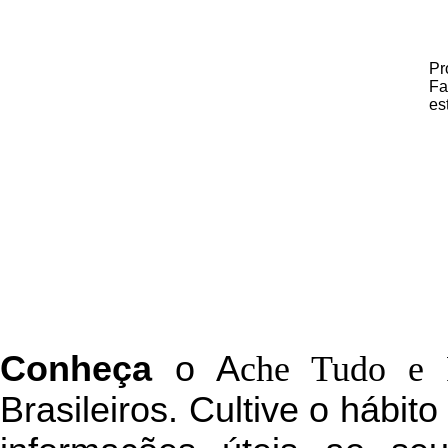
Pr
Fa
es
C
onheça
o
A
che Tudo e 
Brasileiros. Cultive o hábit