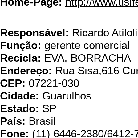
Home-Page:
http://www.usif
UTEP - Usina Triturad
Responsável:
Ricardo Atiloli
Função:
gerente comercial
Recicla:
EVA, BORRACHA
Endereço:
Rua Sisa,616 Cu
CEP:
07221-030
Cidade:
Guarulhos
Estado:
SP
País:
Brasil
Fone:
(11) 6446-2380/6412-