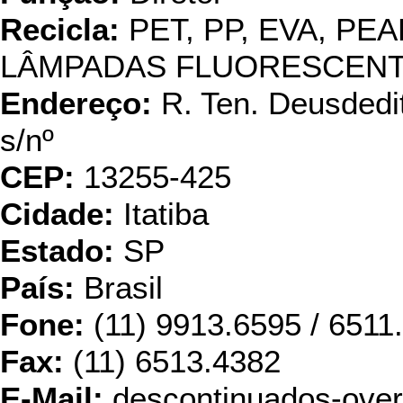
Recicla:
PET, PP, EVA, PEA
LÂMPADAS FLUORESCEN
Endereço:
R. Ten. Deusdedi
s/nº
CEP:
13255-425
Cidade:
Itatiba
Estado:
SP
País:
Brasil
Fone:
(11) 9913.6595 / 6511.
Fax:
(11) 6513.4382
E-Mail:
descontinuados-ove