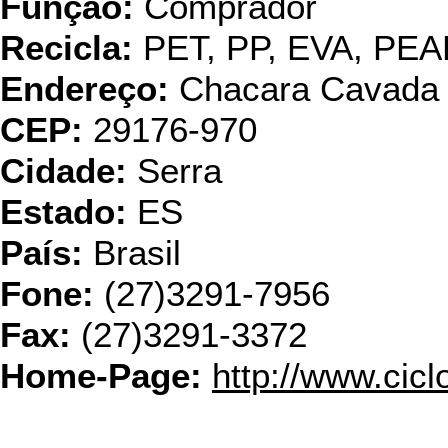
Função:
Comprador
Recicla:
PET, PP, EVA, PE
Endereço:
Chacara Cavada 
CEP:
29176-970
Cidade:
Serra
Estado:
ES
País:
Brasil
Fone:
(27)3291-7956
Fax:
(27)3291-3372
Home-Page:
http://www.ciclo
Cobrevali Ind. 