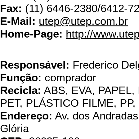
Fax:
(11) 6446-2380/6412-7
E-Mail:
utep@utep.com.br
Home-Page:
http://www.ute
Vecp
Responsável:
Frederico De
Função:
comprador
Recicla:
ABS, EVA, PAPEL,
PET, PLÁSTICO FILME, PP,
Endereço:
Av. dos Andradas,
Glória