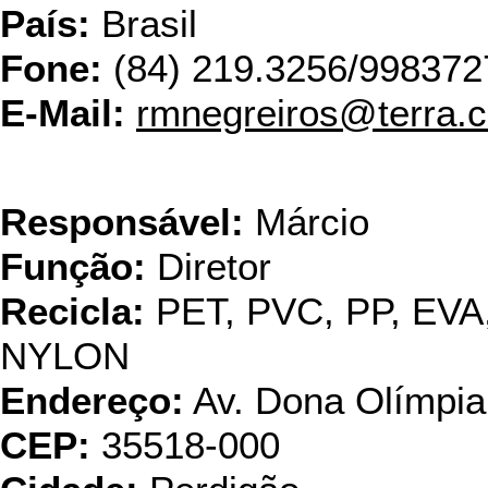
País:
Brasil
Fone:
(84) 219.3256/998372
E-Mail:
rmnegreiros@terra.
Reci
Responsável:
Márcio
Função:
Diretor
Recicla:
PET, PVC, PP, EVA
NYLON
Endereço:
Av. Dona Olímpia
CEP:
35518-000