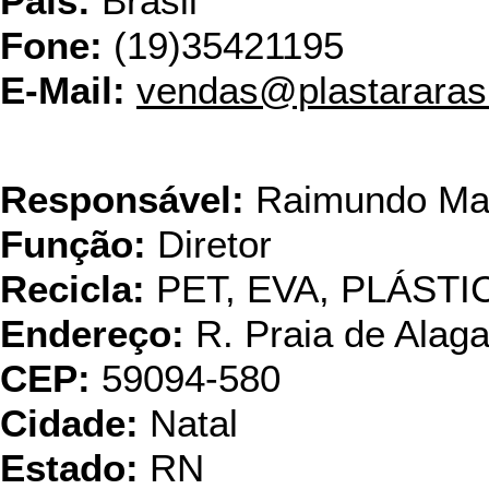
País:
Brasil
Fone:
(19)35421195
E-Mail:
vendas@plastararas
Recicl
Responsável:
Raimundo Mag
Função:
Diretor
Recicla:
PET, EVA, PLÁSTI
Endereço:
R. Praia de Alag
CEP:
59094-580
Cidade:
Natal
Estado:
RN