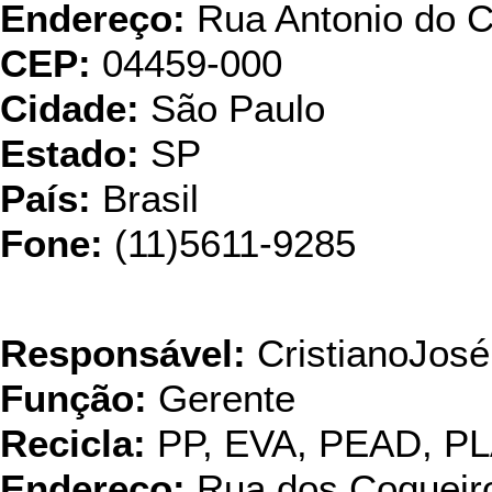
Endereço:
Rua Antonio do C
CEP:
04459-000
Cidade:
São Paulo
Estado:
SP
País:
Brasil
Fone:
(11)5611-9285
M.Color Imp. Exp. de 
Responsável:
CristianoJosé
Função:
Gerente
Recicla:
PP, EVA, PEAD, P
Endereço:
Rua dos Coqueir