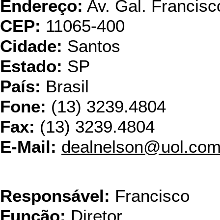
Endereço:
Av. Gal. Francisc
CEP:
11065-400
Cidade:
Santos
Estado:
SP
País:
Brasil
Fone:
(13) 3239.4804
Fax:
(13) 3239.4804
E-Mail:
dealnelson@uol.com
FMJ - C
Responsável:
Francisco
Função:
Diretor