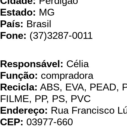
Cidade:
Perdigão
Estado:
MG
País:
Brasil
Fone:
(37)3287-0011
Reike Re
Responsável:
Célia
Função:
compradora
Recicla:
ABS, EVA, PEAD, 
FILME, PP, PS, PVC
Endereço:
Rua Francisco Lú
CEP:
03977-660