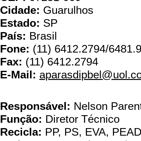
Cidade:
Guarulhos
Estado:
SP
País:
Brasil
Fone:
(11) 6412.2794/6481.
Fax:
(11) 6412.2794
E-Mail:
aparasdipbel@uol.c
EBR - Empresa Brasile
Responsável:
Nelson Parent
Função:
Diretor Técnico
Recicla:
PP, PS, EVA, PEA