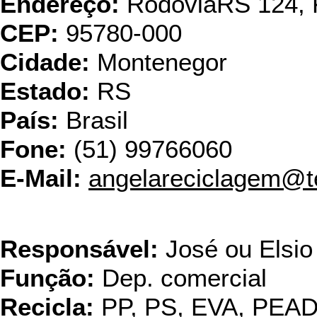
Endereço:
RodoviaRS 124, 
CEP:
95780-000
Cidade:
Montenegor
Estado:
RS
País:
Brasil
Fone:
(51) 99766060
E-Mail:
angelareciclagem@t
CAMAR PLÁS
Responsável:
José ou Elsio
Função:
Dep. comercial
Recicla:
PP, PS, EVA, PEA