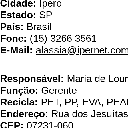
Cidade:
Ipero
Estado:
SP
País:
Brasil
Fone:
(15) 3266 3561
E-Mail:
alassia@ipernet.com
DIB
Responsável:
Maria de Lour
Função:
Gerente
Recicla:
PET, PP, EVA, PE
Endereço:
Rua dos Jesuítas
CEP:
07231-060