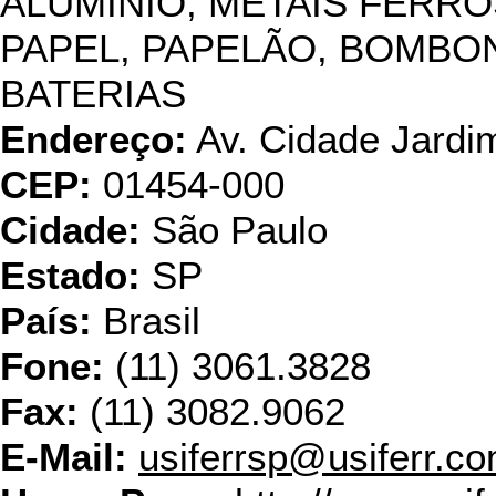
ALUMÍNIO, METAIS FERRO
PAPEL, PAPELÃO, BOMBO
BATERIAS
Endereço:
Av. Cidade Jardim
CEP:
01454-000
Cidade:
São Paulo
Estado:
SP
País:
Brasil
Fone:
(11) 3061.3828
Fax:
(11) 3082.9062
E-Mail:
usiferrsp@usiferr.co