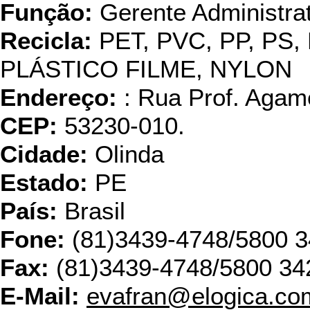
Função:
Gerente Administrat
Recicla:
PET, PVC, PP, PS,
PLÁSTICO FILME, NYLON
Endereço:
: Rua Prof. Agam
CEP:
53230-010.
Cidade:
Olinda
Estado:
PE
País:
Brasil
Fone:
(81)3439-4748/5800 
Fax:
(81)3439-4748/5800 34
E-Mail:
evafran@elogica.co