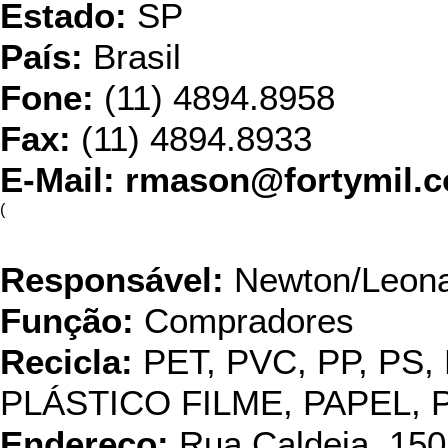
Estado:
SP
País:
Brasil
Fone:
(11) 4894.8958
Fax:
(11) 4894.8933
E-Mail: rmason@fortymil.
(
Incoca
Responsável:
Newton/Leon
Função:
Compradores
Recicla:
PET, PVC, PP, PS,
PLÁSTICO FILME, PAPEL,
Endereço:
Rua Caldeia, 150