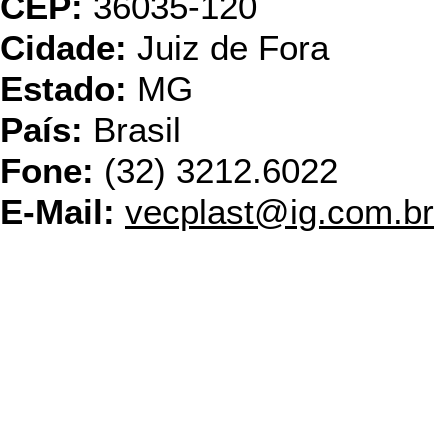
CEP:
36035-120
Cidade:
Juiz de Fora
Estado:
MG
País:
Brasil
Fone:
(32) 3212.6022
E-Mail:
vecplast@ig.com.br