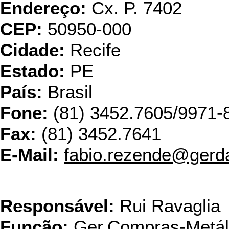
Endereço:
Cx. P. 7402
CEP:
50950-000
Cidade:
Recife
Estado:
PE
País:
Brasil
Fone:
(81) 3452.7605/9971-
Fax:
(81) 3452.7641
E-Mail:
fabio.rezende@gerd
Grupo 
Responsável:
Rui Ravaglia
Função:
Ger.Compras-Metál