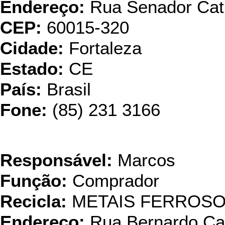
Endereço:
Rua Senador Cat
CEP:
60015-320
Cidade:
Fortaleza
Estado:
CE
País:
Brasil
Fone:
(85) 231 3166
Fundição
Responsável:
Marcos
Função:
Comprador
Recicla:
METAIS FERROS
Endereço:
Rua Bernardo C