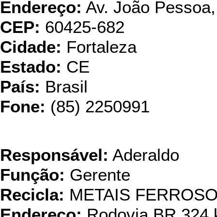
Endereço:
Av. João Pessoa,
CEP:
60425-682
Cidade:
Fortaleza
Estado:
CE
País:
Brasil
Fone:
(85) 2250991
Gerdau
Responsável:
Aderaldo
Função:
Gerente
Recicla:
METAIS FERROS
Endereço:
Rodovia BR 324