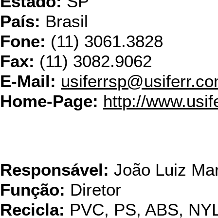
Estado:
SP
País:
Brasil
Fone:
(11) 3061.3828
Fax:
(11) 3082.9062
E-Mail:
usiferrsp@usiferr.co
Home-Page:
http://www.usif
Veronsarah Recuperadora
de Suca
Responsável:
João Luiz Mar
Função:
Diretor
Recicla:
PVC, PS, ABS, NY