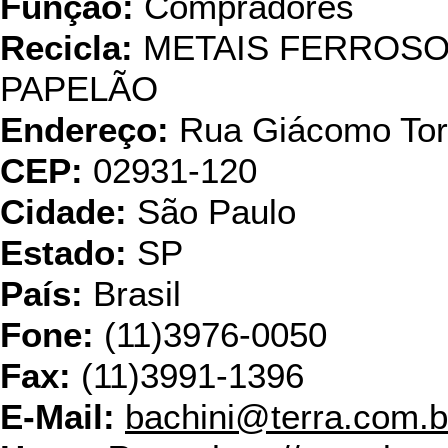
Função:
Compradores
Recicla:
METAIS FERROSO
PAPELÃO
Endereço:
Rua Giácomo Tore
CEP:
02931-120
Cidade:
São Paulo
Estado:
SP
País:
Brasil
Fone:
(11)3976-0050
Fax:
(11)3991-1396
E-Mail:
bachini@terra.com.b