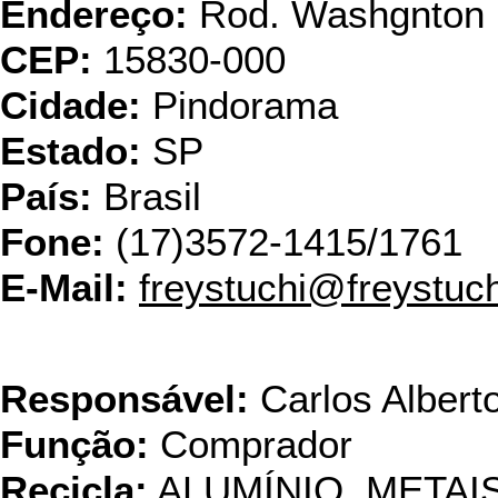
Endereço:
Rod. Washgnton 
CEP:
15830-000
Cidade:
Pindorama
Estado:
SP
País:
Brasil
Fone:
(17)3572-1415/1761
E-Mail:
freystuchi@freystuc
Fundição 
Responsável:
Carlos Albert
Função:
Comprador
Recicla:
ALUMÍNIO, META