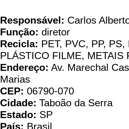
Cobrevali Ind. 
Responsável:
Carlos Albert
Função:
diretor
Recicla:
PET, PVC, PP, PS,
PLÁSTICO FILME, METAI
Endereço:
Av. Marechal Cast
Marias
CEP:
06790-070
Cidade:
Taboão da Serra
Estado:
SP
País:
Brasil