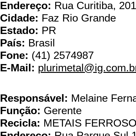
Endereço:
Rua Curitiba, 20
Cidade:
Faz Rio Grande
Estado:
PR
País:
Brasil
Fone:
(41) 2574987
E-Mail:
plurimetal@ig.com.b
Recicl
Responsável:
Melaine Fern
Função:
Gerente
Recicla:
METAIS FERROS
Endereço:
Rua Parque Sul 144