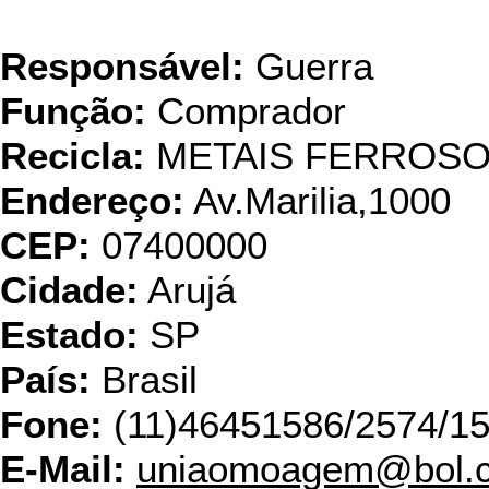
União Mo
Responsável:
Guerra
Função:
Comprador
Recicla:
METAIS FERROS
Endereço:
Av.Marilia,1000
CEP:
07400000
Cidade:
Arujá
Estado:
SP
País:
Brasil
Fone:
(11)46451586/2574/1
E-Mail:
uniaomoagem@bol.c