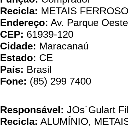
Recicla:
METAIS FERROS
Endereço:
Av. Parque Oeste
CEP:
61939-120
Cidade:
Maracanaú
Estado:
CE
País:
Brasil
Fone:
(85) 299 7400
Plurimetal Reciclad
Responsável:
JOs´Gulart Fi
Recicla:
ALUMÍNIO, META