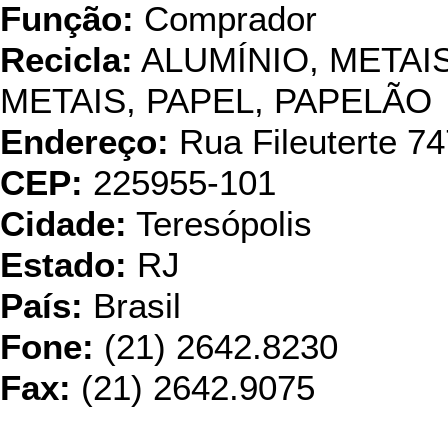
Função:
Comprador
Recicla:
ALUMÍNIO, META
METAIS, PAPEL, PAPELÃO
Endereço:
Rua Fileuterte 74
CEP:
225955-101
Cidade:
Teresópolis
Estado:
RJ
País:
Brasil
Fone:
(21) 2642.8230
Fax:
(21) 2642.9075
Transduarte Com. 