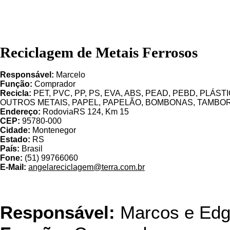
Reciclagem de Metais Ferrosos
Responsável:
Marcelo
Função:
Comprador
Recicla:
PET, PVC, PP, PS, EVA, ABS, PEAD, PEBD, PLÁS
OUTROS METAIS, PAPEL, PAPELÃO, BOMBONAS, TAMBOR
Endereço:
RodoviaRS 124, Km 15
CEP:
95780-000
Cidade:
Montenegor
Estado:
RS
País:
Brasil
Fone:
(51) 99766060
E-Mail:
angelareciclagem@terra.com.br
Bachini R
Responsável:
Marcos e Edg