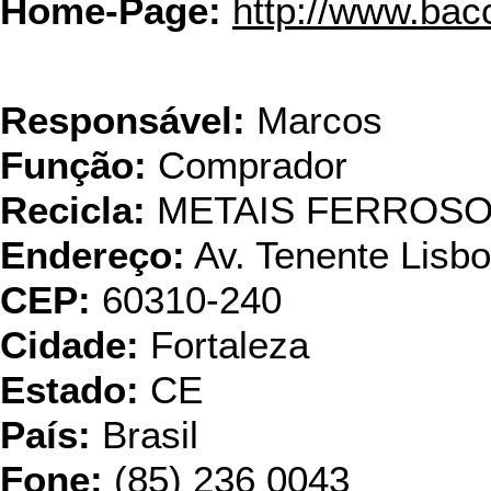
Home-Page:
http://www.bacc
CIBR
Responsável:
Marcos
Função:
Comprador
Recicla:
METAIS FERROS
Endereço:
Av. Tenente Lisb
CEP:
60310-240
Cidade:
Fortaleza
Estado:
CE
País:
Brasil
Fone:
(85) 236 0043