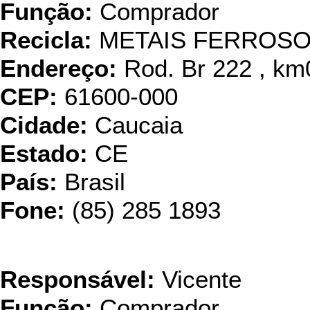
Função:
Comprador
Recicla:
METAIS FERROS
Endereço:
Rod. Br 222 , km
CEP:
61600-000
Cidade:
Caucaia
Estado:
CE
País:
Brasil
Fone:
(85) 285 1893
INAPI - Ind. Naci
Responsável:
Vicente
Função:
Comprador