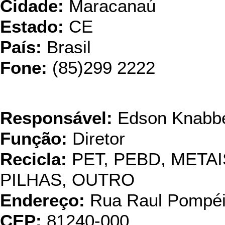
Cidade:
Maracanaú
Estado:
CE
País:
Brasil
Fone:
(85)299 2222
Eskann Reci
Responsável:
Edson Knabb
Função:
Diretor
Recicla:
PET, PEBD, META
PILHAS, OUTRO
Endereço:
Rua Raul Pompéi
CEP:
81240-000