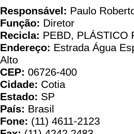
Responsável:
Paulo Robert
Função:
Diretor
Recicla:
PEBD, PLÁSTICO 
Endereço:
Estrada Água Esp
Alto
CEP:
06726-400
Cidade:
Cotia
Estado:
SP
País:
Brasil
Fone:
(11) 4611-2123
Fax:
(11) 4242.2483