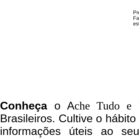
Pr
Fa
es
C
onheça
o
A
che Tudo e 
Brasileiros. Cultive o hábit
informações úteis
ao seu 