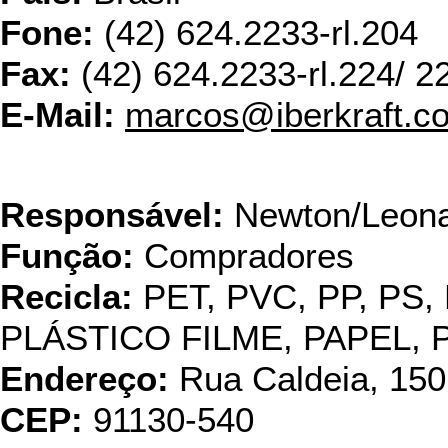
Fone:
(42) 624.2233-rl.204
Fax:
(42) 624.2233-rl.224/ 2
E-Mail:
marcos@iberkraft.c
Incoca
Responsável:
Newton/Leon
Função:
Compradores
Recicla:
PET, PVC, PP, PS,
PLÁSTICO FILME, PAPEL,
Endereço:
Rua Caldeia, 150
CEP:
91130-540