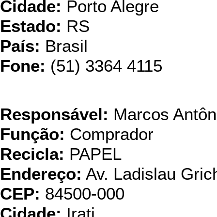
Cidade:
Porto Alegre
Estado:
RS
País:
Brasil
Fone:
(51) 3364 4115
Ind. & Com. D
Responsável:
Marcos Antôn
Função:
Comprador
Recicla:
PAPEL
Endereço:
Av. Ladislau Gric
CEP:
84500-000
Cidade:
Irati