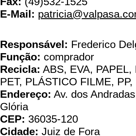
Fax:
(49)532-1525
E-Mail:
patricia@valpasa.co
Vecp
Responsável:
Frederico De
Função:
comprador
Recicla:
ABS, EVA, PAPEL,
PET, PLÁSTICO FILME, PP,
Endereço:
Av. dos Andradas,
Glória
CEP:
36035-120
Cidade:
Juiz de Fora