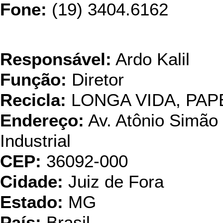
Fone:
(19) 3404.6162
Paraibun
Responsável:
Ardo Kalil
Função:
Diretor
Recicla:
LONGA VIDA, PAP
Endereço:
Av. Atônio Simão S
Industrial
CEP:
36092-000
Cidade:
Juiz de Fora
Estado:
MG
País:
Brasil