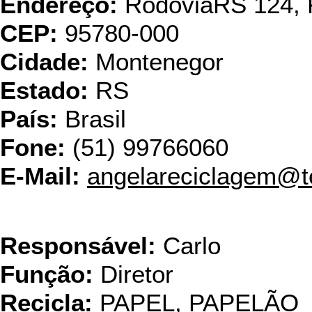
Endereço:
RodoviaRS 124, 
CEP:
95780-000
Cidade:
Montenegor
Estado:
RS
País:
Brasil
Fone:
(51) 99766060
E-Mail:
angelareciclagem@t
Bianca Emba
Responsável:
Carlo
Função:
Diretor
Recicla:
PAPEL, PAPELÃO