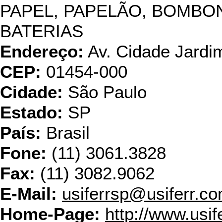
PAPEL, PAPELÃO, BOMBO
BATERIAS
Endereço:
Av. Cidade Jardim
CEP:
01454-000
Cidade:
São Paulo
Estado:
SP
País:
Brasil
Fone:
(11) 3061.3828
Fax:
(11) 3082.9062
E-Mail:
usiferrsp@usiferr.co
Home-Page:
http://www.usif