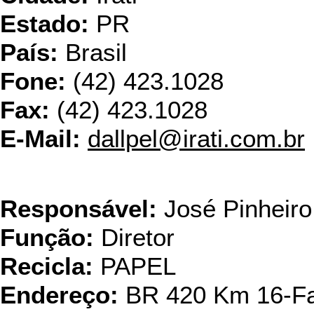
Estado:
PR
País:
Brasil
Fone:
(42) 423.1028
Fax:
(42) 423.1028
E-Mail:
dallpel@irati.com.br
Industria de P
Responsável:
José Pinheiro
Função:
Diretor
Recicla:
PAPEL
Endereço:
BR 420 Km 16-Faz