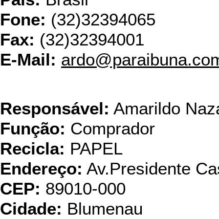
Fone:
(32)32394065
Fax:
(32)32394001
E-Mail:
ardo@paraibuna.com
Pontual e Gr
Responsável:
Amarildo Nazá
Função:
Comprador
Recicla:
PAPEL
Endereço:
Av.Presidente Ca
CEP:
89010-000
Cidade:
Blumenau