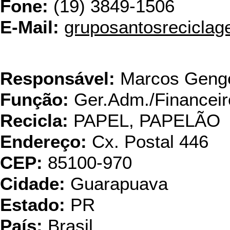
Fone:
(19) 3849-1506
E-Mail:
gruposantosrecicla
Iberkraft Ind. Pap
Responsável:
Marcos Geng
Função:
Ger.Adm./Financeir
Recicla:
PAPEL, PAPELÃO
Endereço:
Cx. Postal 446
CEP:
85100-970
Cidade:
Guarapuava
Estado:
PR
País:
Brasil