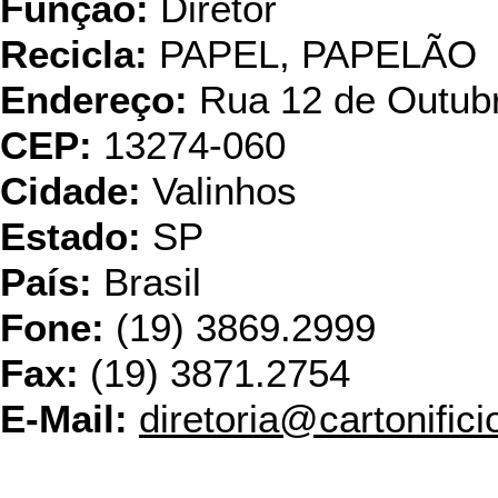
Função:
Diretor
Recicla:
PAPEL, PAPELÃO
Endereço:
Rua 12 de Outub
CEP:
13274-060
Cidade:
Valinhos
Estado:
SP
País:
Brasil
Fone:
(19) 3869.2999
Fax:
(19) 3871.2754
E-Mail:
diretoria@cartonific
Eskann Reci