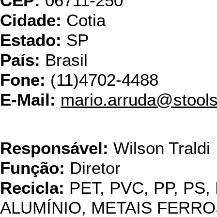
CEP:
06711-250
Cidade:
Cotia
Estado:
SP
País:
Brasil
Fone:
(11)4702-4488
E-Mail:
mario.arruda@stools
USI
Responsável:
Wilson Traldi
Função:
Diretor
Recicla:
PET, PVC, PP, PS,
ALUMÍNIO, METAIS FERRO