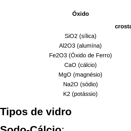
Óxido
crosta
SiO2 (sílica)
Al2O3 (alumína)
Fe2O3 (Óxido de Ferro)
CaO (cálcio)
MgO (magnésio)
Na2O (sódio)
K2 (potássio)
Tipos de vidro
Sodo-Cálcio
: