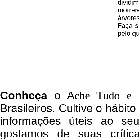
divid
morrer
árvore
Faça s
pelo q
C
onheça
o
A
che Tudo e 
Brasileiros. Cultive o hábit
informações úteis
ao seu 
g
ostamos de suas crític