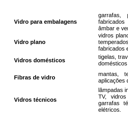
Tipos
garrafas,
Vidro para embalagens
fabricado
âmbar e ve
vidros plano
Vidro plano
temperado
fabricados
tigelas, tr
Vidros domésticos
domésticos 
mantas, t
Fibras de vidro
aplicações 
lâmpadas in
TV, vidros
Vidros técnicos
garrafas t
elétricos.