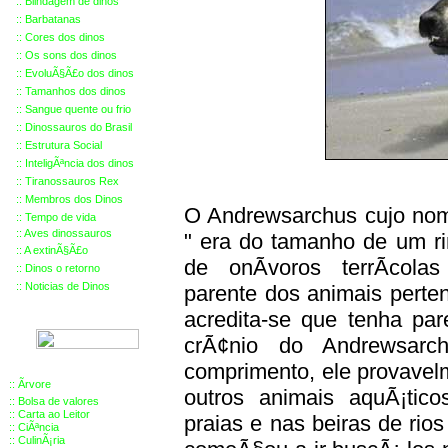
::
Blindagem de dinos
::
Barbatanas
::
Cores dos dinos
::
Os sons dos dinos
::
EvoluÃ§Ã£o dos dinos
::
Tamanhos dos dinos
::
Sangue quente ou frio
::
Dinossauros do Brasil
::
Estrutura Social
::
InteligÃªncia dos dinos
::
Tiranossauros Rex
::
Membros
dos Dinos
O Andrewsarchus cujo nome
::
Tempo de vida
::
Aves dinossauros
" era do tamanho de um ri
::
A extinÃ§Ã£o
de onÃ­voros terrÃ­cola
::
Dinos o retorno
::
Noticias de Dinos
parente dos animais perte
acredita-se que tenha par
crÃ¢nio do Andrewsarc
comprimento, ele provave
::
Ãrvore
outros animais aquÃ¡tic
::
Bolsa de valores
::
Carta ao Leitor
praias e nas beiras de rio
::
CiÃªncia
::
CulinÃ¡ria