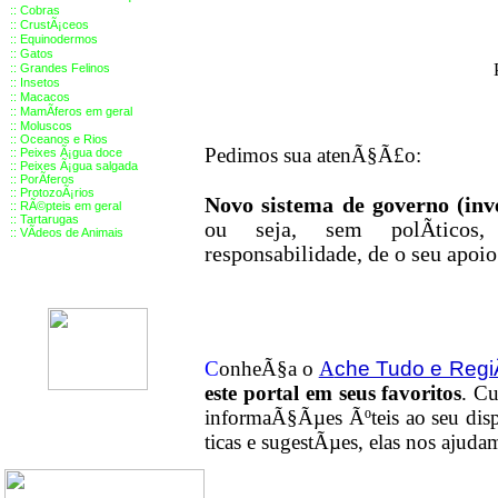
::
Cobras
::
CrustÃ¡ceos
::
Equinodermos
::
Gatos
::
Grandes Felinos
::
Insetos
::
Macacos
::
MamÃ­feros em geral
::
Moluscos
::
Oceanos e Rios
Pedimos sua atenÃ§Ã£o:
::
Peixes Ã¡gua doce
::
Peixes Ã¡gua salgada
::
PorÃ­feros
::
ProtozoÃ¡rios
Novo sistema de governo (inv
::
RÃ©pteis em geral
::
Tartarugas
ou seja, sem polÃ­ticos, 
::
VÃ­deos de Animais
responsabilidade, de o seu apoio
che Tudo e Reg
C
onheÃ§a o
A
este portal em seus favoritos
. Cu
informaÃ§Ãµes Ãºteis
ao seu dis
ticas e sugestÃµes, elas nos ajuda