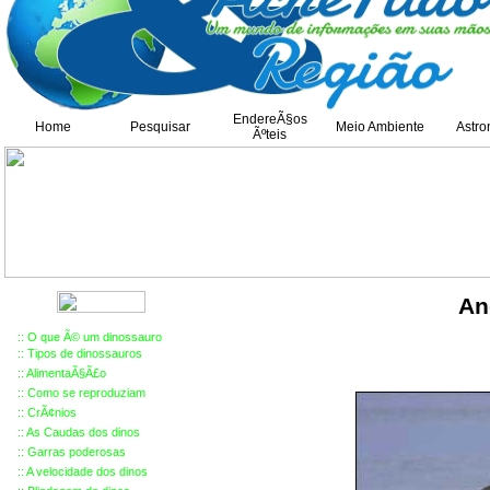
EndereÃ§os
Home
Pesquisar
Meio Ambiente
Astro
Ãºteis
An
::
O que Ã© um dinossauro
::
Tipos de dinossauros
::
AlimentaÃ§Ã£o
::
Como se reproduziam
::
Cr
Ã¢
nios
::
As Caudas dos dinos
::
Garras poderosas
::
A velocidade dos dinos