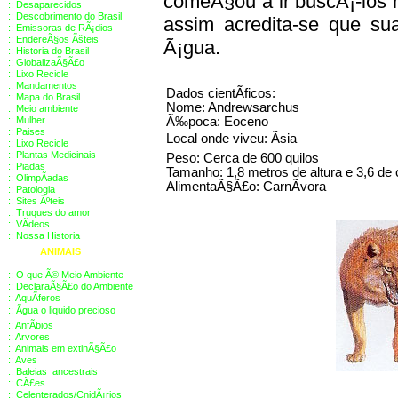
comeÃ§ou a ir buscÃ¡-los 
::
Desaparecidos
::
Descobrimento do Brasil
assim acredita-se que su
::
Emissoras de RÃ¡dios
::
EndereÃ§os
Ãš
teis
Ã¡gua.
::
Historia do Brasil
::
GlobalizaÃ§Ã£o
::
Lixo Recicle
::
Mandamentos
Dados cientÃ­ficos:
::
Mapa do Brasil
Nome: Andrewsarchus
::
Meio ambiente
::
Mulher
Ã‰poca: Eoceno
::
Paises
Local onde viveu: Ãsia
::
Lixo Recicle
::
Plantas Medicinais
Peso: Cerca de 600 quilos
::
Piadas
Tamanho: 1,8 metros de altura e 3,6 d
::
OlimpÃ­adas
AlimentaÃ§Ã£o: CarnÃ­vora
::
Patologia
::
Sites Ãºteis
::
Truques do amor
::
VÃ­deos
::
Nossa Historia
ANIMAIS
::
O que Ã© Meio Ambiente
::
DeclaraÃ§Ã£o do Ambiente
::
AquÃ­feros
::
Ãgua o liquido precioso
::
AnfÃ­bios
::
Arvores
::
Animais em extinÃ§Ã£o
::
Aves
::
Baleias ancestrais
::
CÃ£es
::
Celenterados/CnidÃ¡rios