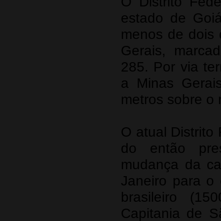
O Distrito Fed
estado de Goiá
menos de dois 
Gerais, marca
285. Por via ter
a Minas Gerai
metros sobre o r
O atual Distrito
do então pres
mudança da cap
Janeiro para o 
brasileiro (1
Capitania de S