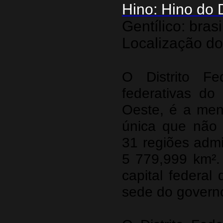
Hino: Hino do D
Gentílico: bra
Localização do 
O Distrito F
federativas do
Oeste, é a meno
única que não 
31 regiões admi
5 779,999 km². 
capital federal
sede do governo