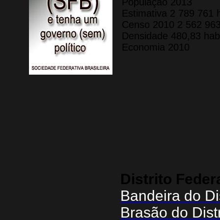
População 2013
Estimativa 2 789 761 h
Censo 2010 2 562 963
Densidade 480,83 hab.
Economia 2010
Distrito Feder
Bandeira do Dis
Brasão do Distr