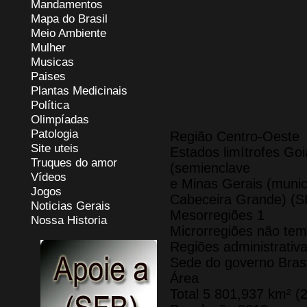
Mandamentos
Mapa do Brasil
Meio Ambiente
Mulher
Musicas
Paises
Plantas Medicinais
Política
Olimpíadas
Patologia
Região Centro-Oeste
Site uteis
Estados limítrofes Goi
Truques do amor
(semienclave
Vídeos
e Minas Gerais (munic
Jogos
Cabeceira Grande) (S
Noticias Gerais
Mesorregiões 1
Nossa Historia
Microrregiões não tem
Regiões administrativa
Sede do governo Brasí
Área
Total 5 801,937 km² (2