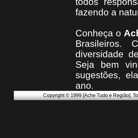
todos respons
fazendo a natu
Conheça
o
A
c
Brasileiros.
diversidade d
Seja b
em vin
sugestões, e
ano.
Copyright © 1999 [Ache Tudo e Região]. To