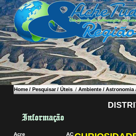
Home
/
Pesquisar
/
Úteis
/
Ambiente
/
Astronomia
DISTR
Acre
AC