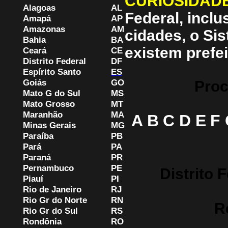
CURIOSIDAD
Alagoas
AL
Federal, inclus
Amapá
AP
Amazonas
AM
cidades, o Sis
Bahia
BA
existem prefe
Ceará
CE
Distrito Federal
DF
Espírito Santo
ES
Goiás
GO
Proc
Mato G do Sul
MS
Mato Grosso
MT
Maranhão
MA
A
B
C
D
E
F
Minas Gerais
MG
Paraíba
PB
Pará
PA
Paraná
PR
Pernambuco
PE
Distrito 
Piauí
PI
Rio de Janeiro
RJ
Rio Gr do Norte
RN
R
Rio Gr do Sul
RS
Rondônia
RO