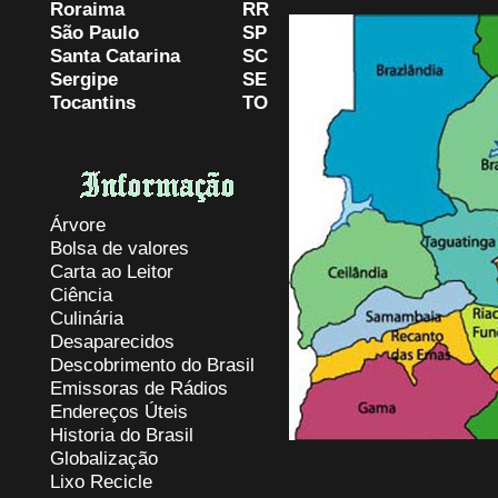
Roraima
RR
São Paulo
SP
Santa Catarina
SC
Sergipe
SE
Tocantins
TO
Árvore
Bolsa de valores
Carta ao Leitor
Ciência
Culinária
Desaparecidos
Descobrimento do Brasil
Emissoras de Rádios
Endereços
Ú
teis
Historia do Brasil
Globalização
Lixo Recicle